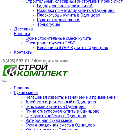
Строительный, слесарный инструмент, прайс-лист
Гидроуровень строительный
Ножовка по металлу купить в Одинцово
Плоскогубцы купить в Одинцово
Рулетка строительная
Тонкогубцы
Доставка
Новости
Сухие строительные смеси купить
Электроинструмент ЗУБР
Бензопила ЗУБР. Купить в Одинцово
Контакты
8 (495) 597-01-34
Оставить заявку
Главная
Сухие смеси
Негашеная известь: назначение и применение
Алебастр строительный в Одинцово
Гипс можно купить в Одинцово
Глина огнеупорная купить в Одинцово
Где купить побелку в Одинцово
Затирочная сухая смесь
Сухая кладочная смесь в Одинцово
Купить цемент в Одинцово