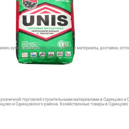
зин, купить в Одинцово, строительные материалы, доставка, оптом
и розничной торговлей строительными материалами в Одинцово и 
динцово и Одинцовского района. Хозяйственные товары в Одинцово