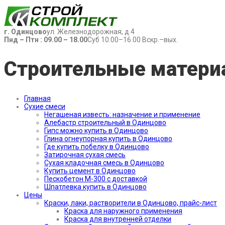
г. Одинцово
ул. Железнодорожная, д.4
Пнд – Птн : 09.00 – 18.00
Суб 10.00–16.00 Вскр.–вых.
Строительные матери
Главная
Сухие смеси
Негашеная известь: назначение и применение
Алебастр строительный в Одинцово
Гипс можно купить в Одинцово
Глина огнеупорная купить в Одинцово
Где купить побелку в Одинцово
Затирочная сухая смесь
Сухая кладочная смесь в Одинцово
Купить цемент в Одинцово
Пескобетон М-300 с доставкой
Шпатлевка купить в Одинцово
Цены
Краски, лаки, растворители в Одинцово, прайс-лист
Краска для наружного применения
Краска для внутренней отделки