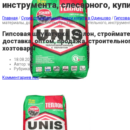
инструмента, слесарного, куп
Главная
/
Сухие строительные смеси купить в Одинцово
/
Гипсова
материалы, доставка, оптом, продажа, строительного, инструмент
Гипсовая штукатурка, Теплон, строймат
доставка, оптом, продажа, строительног
хозтовары
18.08.2019
Автор:
wpadm
Рубрика:
Комментариев нет