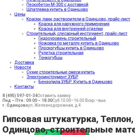
Пескобетон М-300 с доставкой
Шпатлевка купить в Одинцово
Цены
Краски, лаки, растворители в Одинцово, прайс-лист
Краска для наружного применения
Краска для внутренней отделки
Строительный, слесарный инструмент, прайс-лист
Гидроуровень строительный
Ножовка по металлу купить в Одинцово
Плоскогубцы купить в Одинцово
Рулетка строительная
Тонкогубцы
Доставка
Новости
Сухие строительные смеси купить
Электроинструмент ЗУБР
Бензопила ЗУБР. Купить в Одинцово
Контакты
8 (495) 597-01-34
Оставить заявку
Пнд – Птн : 09.00 – 18.00
Суб 10.00–16.00 Вскр.–вых.
г. Одинцово
ул. Железнодорожная, д.4
Гипсовая штукатурка, Теплон,
Одинцово, строительные мате