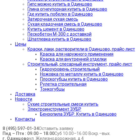
Гипс можно купить в Одинцово
Глина огнеупорная купить в Одинцово
Где купить побелку в Одинцово
Затирочная сухая смесь
Сухая кладочная смесь в Одинцово
Купить цемент в Одинцово
Пескобетон М-300 с доставкой
Шпатлевка купить в Одинцово
Цены
Краски, лаки, растворители в Одинцово, прайс-лист
Краска для наружного применения
Краска для внутренней отделки
Строительный, слесарный инструмент, прайс-лист
Гидроуровень строительный
Ножовка по металлу купить в Одинцово
Плоскогубцы купить в Одинцово
Рулетка строительная
Тонкогубцы
Доставка
Новости
Сухие строительные смеси купить
Электроинструмент ЗУБР
Бензопила ЗУБР. Купить в Одинцово
Контакты
8 (495) 597-01-34
Оставить заявку
Пнд – Птн : 09.00 – 18.00
Суб 10.00–16.00 Вскр.–вых.
г. Одинцово
ул. Железнодорожная, д.4