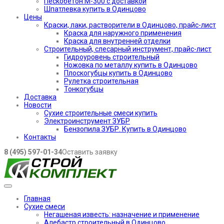
Пескобетон М-300 с доставкой
Шпатлевка купить в Одинцово
Цены
Краски, лаки, растворители в Одинцово, прайс-лист
Краска для наружного применения
Краска для внутренней отделки
Строительный, слесарный инструмент, прайс-лист
Гидроуровень строительный
Ножовка по металлу купить в Одинцово
Плоскогубцы купить в Одинцово
Рулетка строительная
Тонкогубцы
Доставка
Новости
Сухие строительные смеси купить
Электроинструмент ЗУБР
Бензопила ЗУБР. Купить в Одинцово
Контакты
8 (495) 597-01-34
Оставить заявку
Главная
Сухие смеси
Негашеная известь: назначение и применение
Алебастр строительный в Одинцово