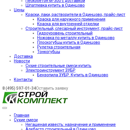
Пескобетон М-300 с доставкой
Шпатлевка купить в Одинцово
Цены
Краски, лаки, растворители в Одинцово, прайс-лист
Краска для наружного применения
Краска для внутренней отделки
Строительный, слесарный инструмент, прайс-лист
Гидроуровень строительный
Ножовка по металлу купить в Одинцово
Плоскогубцы купить в Одинцово
Рулетка строительная
Тонкогубцы
Доставка
Новости
Сухие строительные смеси купить
Электроинструмент ЗУБР
Бензопила ЗУБР. Купить в Одинцово
Контакты
8 (495) 597-01-34
Оставить заявку
Главная
Сухие смеси
Негашеная известь: назначение и применение
Алебастр строительный в Одинцово