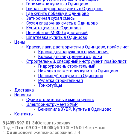
Гипс можно купить в Одинцово
Глина огнеупорная купить в Одинцово
Где купить побелку в Одинцово
Затирочная сухая смесь
Сухая кладочная смесь в Одинцово
Купить цемент в Одинцово
Пескобетон М-300 с доставкой
Шпатлевка купить в Одинцово
Цены
Краски, лаки, растворители в Одинцово, прайс-лист
Краска для наружного применения
Краска для внутренней отделки
Строительный, слесарный инструмент, прайс-лист
Гидроуровень строительный
Ножовка по металлу купить в Одинцово
Плоскогубцы купить в Одинцово
Рулетка строительная
Тонкогубцы
Доставка
Новости
Сухие строительные смеси купить
Электроинструмент ЗУБР
Бензопила ЗУБР. Купить в Одинцово
Контакты
8 (495) 597-01-34
Оставить заявку
Пнд – Птн : 09.00 – 18.00
Суб 10.00–16.00 Вскр.–вых.
г. Одинцово
ул. Железнодорожная, д.4