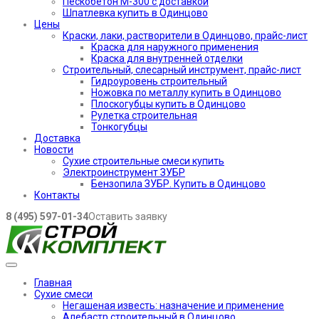
Пескобетон М-300 с доставкой
Шпатлевка купить в Одинцово
Цены
Краски, лаки, растворители в Одинцово, прайс-лист
Краска для наружного применения
Краска для внутренней отделки
Строительный, слесарный инструмент, прайс-лист
Гидроуровень строительный
Ножовка по металлу купить в Одинцово
Плоскогубцы купить в Одинцово
Рулетка строительная
Тонкогубцы
Доставка
Новости
Сухие строительные смеси купить
Электроинструмент ЗУБР
Бензопила ЗУБР. Купить в Одинцово
Контакты
8 (495) 597-01-34
Оставить заявку
Главная
Сухие смеси
Негашеная известь: назначение и применение
Алебастр строительный в Одинцово