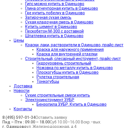
Гипс можно купить в Одинцово
Глина огнеупорная купить в Одинцово
Где купить побелку в Одинцово
Затирочная сухая смесь
Сухая кладочная смесь в Одинцово
Купить цемент в Одинцово
Пескобетон М-300 с доставкой
Шпатлевка купить в Одинцово
Цены
Краски, лаки, растворители в Одинцово, прайс-лист
Краска для наружного применения
Краска для внутренней отделки
Строительный, слесарный инструмент, прайс-лист
Гидроуровень строительный
Ножовка по металлу купить в Одинцово
Плоскогубцы купить в Одинцово
Рулетка строительная
Тонкогубцы
Доставка
Новости
Сухие строительные смеси купить
Электроинструмент ЗУБР
Бензопила ЗУБР. Купить в Одинцово
Контакты
8 (495) 597-01-34
Оставить заявку
Пнд – Птн : 09.00 – 18.00
Суб 10.00–16.00 Вскр.–вых.
г. Одинцово
ул. Железнодорожная, д.4