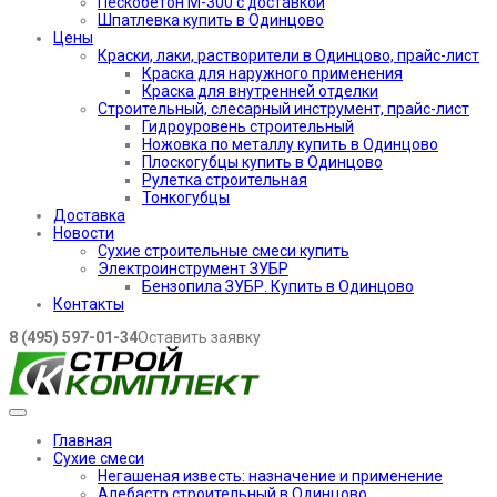
Пескобетон М-300 с доставкой
Шпатлевка купить в Одинцово
Цены
Краски, лаки, растворители в Одинцово, прайс-лист
Краска для наружного применения
Краска для внутренней отделки
Строительный, слесарный инструмент, прайс-лист
Гидроуровень строительный
Ножовка по металлу купить в Одинцово
Плоскогубцы купить в Одинцово
Рулетка строительная
Тонкогубцы
Доставка
Новости
Сухие строительные смеси купить
Электроинструмент ЗУБР
Бензопила ЗУБР. Купить в Одинцово
Контакты
8 (495) 597-01-34
Оставить заявку
Главная
Сухие смеси
Негашеная известь: назначение и применение
Алебастр строительный в Одинцово