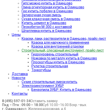
Гипс можно купить в Одинцово
Глина огнеупорная купить в Одинцово
Где купить побелку в Одинцово
Затирочная сухая смесь
Сухая кладочная смесь в Одинцово
Купить цемент в Одинцово
Пескобетон М-300 с доставкой
Шпатлевка купить в Одинцово
Цены
Краски, лаки, растворители в Одинцово, прайс-лист
Краска для наружного применения
Краска для внутренней отделки
Строительный, слесарный инструмент, прайс-лист
Гидроуровень строительный
Ножовка по металлу купить в Одинцово
Плоскогубцы купить в Одинцово
Рулетка строительная
Тонкогубцы
Доставка
Новости
Сухие строительные смеси купить
Электроинструмент ЗУБР
Бензопила ЗУБР. Купить в Одинцово
Контакты
8 (495) 597-01-34
Оставить заявку
Пнд – Птн : 09.00 – 18.00
Суб 10.00–16.00 Вскр.–вых.
г. Одинцово
ул. Железнодорожная, д.4