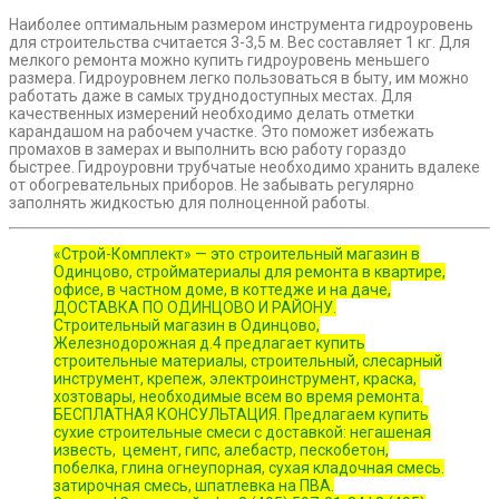
Наиболее оптимальным размером инструмента гидроуровень
для строительства считается 3-3,5 м. Вес составляет 1 кг. Для
мелкого ремонта можно купить гидроуровень меньшего
размера. Гидроуровнем легко пользоваться в быту, им можно
работать даже в самых труднодоступных местах. Для
качественных измерений необходимо делать отметки
карандашом на рабочем участке. Это поможет избежать
промахов в замерах и выполнить всю работу гораздо
быстрее. Гидроуровни трубчатые необходимо хранить вдалеке
от обогревательных приборов. Не забывать регулярно
заполнять жидкостью для полноценной работы.
«Строй-Комплект» — это строительный магазин в
Одинцово, стройматериалы для ремонта в квартире,
офисе, в частном доме, в коттедже и на даче,
ДОСТАВКА ПО ОДИНЦОВО И РАЙОНУ.
Строительный магазин в Одинцово,
Железнодорожная д.4 предлагает купить
строительные материалы, строительный, слесарный
инструмент, крепеж, электроинструмент, краска,
хозтовары, необходимые всем во время ремонта.
БЕСПЛАТНАЯ КОНСУЛЬТАЦИЯ. Предлагаем купить
сухие строительные смеси с доставкой: негашеная
известь, цемент, гипс, алебастр, пескобетон,
побелка, глина огнеупорная, сухая кладочная смесь.
затирочная смесь, шпатлевка на ПВА.