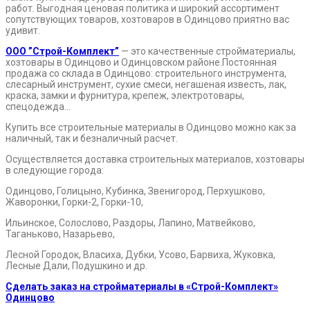
работ. Выгодная ценовая политика и широкий ассортимент
сопутствующих товаров, хозтоваров в Одинцово приятно вас
удивит.
ООО ”Строй-Комплект”
— это качественные стройматериалы,
хозтовары в Одинцово и Одинцовском районе.Постоянная
продажа со склада в Одинцово: строительного инструмента,
слесарный инструмент, сухие смеси, негашеная известь, лак,
краска, замки и фурнитура, крепеж, электротовары,
спецодежда…
Купить все строительные материалы в Одинцово можно как за
наличный, так и безналичный расчет.
Осуществляется доставка строительных материалов, хозтовары
в следующие города:
Одинцово, Голицыно, Кубинка, Звенигород, Перхушково,
Жаворонки, Горки-2, Горки-10,
Ильинское, Солослово, Раздоры, Лапино, Матвейково,
Таганьково, Назарьево,
Лесной Городок, Власиха, Дубки, Усово, Барвиха, Жуковка,
Лесные Дали, Подушкино и др.
Сделать заказ на стройматериалы в «Строй-Комплект»
Одинцово