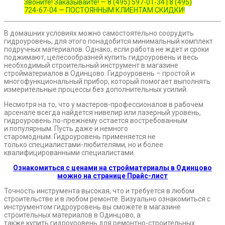
Звоните! Заказывайте! — 8 (495) 597-01-34 | 8 (495)
724-67-04 — ПОСТОЯННЫМ КЛИЕНТАМ СКИДКИ!
В домашних условиях можно самостоятельно соорудить
гидроуровень, для этого понадобится минимальный комплект
подручных материалов. Однако, если работа не ждет и сроки
поджимают, целесообразней купить гидроуровень и весь
необходимый строительный инструмент в магазине
стройматериалов в Одинцово. Гидроуровень – простой и
многофункциональный прибор, который помогает выполнять
измерительные процессы без дополнительных усилий.
Несмотря на то, что у мастеров-профессионалов в рабочем
арсенале всегда найдется нивелир или лазерный уровень,
гидроуровень по-прежнему остается востребованным
и популярным. Пусть даже и немного
старомодным. Гидроуровень применяется не
только специалистами-любителями, но и более
квалифицированными специалистами.
Ознакомиться с ценами на стройматериалы в Одинцово
можно на странице Прайс-лист
Точность инструмента высокая, что и требуется в любом
строительстве и в любом ремонте. Визуально ознакомиться с
инструментом гидроуровень вы сможете в магазине
строительных материалов в Одинцово, а
также купить гидроуровень для ремонтно-строительных