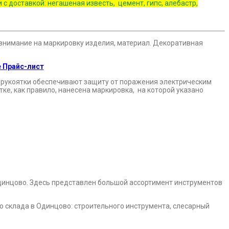
доставкой: негашеная известь, цемент, гипс, алебастр,
внимание на маркировку изделия, материал. Декоративная
 Прайс-лист
 рукоятки обеспечивают защиту от поражения электрическим
ке, как правило, нанесена маркировка, на которой указано
динцово. Здесь представлен большой ассортимент инструментов
 склада в Одинцово: строительного инструмента, слесарный