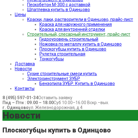
Пескобетон М-300 с доставкой
Шпатлевка купить в Одинцово
Цены
Краски, лаки, растворители в Одинцово, прайс-лист
Краска для наружного применения
Краска для внутренней отделки
Строительный, слесарный инструмент, прайс-лист
Гидроуровень строительный
Ножовка по металлу купить в Одинцово
Плоскогубцы купить в Одинцово
Рулетка строительная
Тонкогубцы
Доставка
Новости
Сухие строительные смеси купить
Электроинструмент ЗУБР
Бензопила ЗУБР. Купить в Одинцово
Контакты
8 (495) 597-01-34
Оставить заявку
Пнд – Птн : 09.00 – 18.00
Суб 10.00–16.00 Вскр.–вых.
г. Одинцово
ул. Железнодорожная, д.4
Новости
Плоскогубцы купить в Одинцово