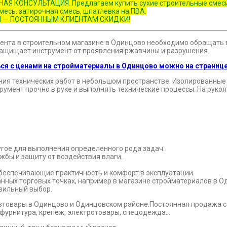
АЯ КОНСУЛЬТАЦИЯ. Предлагаем купить сухие строительные смеси с 
смесь. затирочная смесь, шпатлевка на ПВА.
-67-04 — ПОСТОЯННЫМ КЛИЕНТАМ СКИДКИ!
мента в строительном магазине в Одинцово необходимо обращать 
 защищает инструмент от проявления ржавчины и разрушения.
ся с ценами на стройматериалы в Одинцово можно на странице
ия технических работ в небольшом пространстве. Изолированные
мент прочно в руке и выполнять технические процессы. На рукоят
ругое для выполнения определенного рода задач.
жбы и защиту от воздействия влаги.
обеспечивающие практичность и комфорт в эксплуатации.
ных торговых точках, например в магазине стройматериалов в О
вильный выбор.
зтовары в Одинцово и Одинцовском районе.Постоянная продажа со
 и фурнитура, крепеж, электротовары, спецодежда…