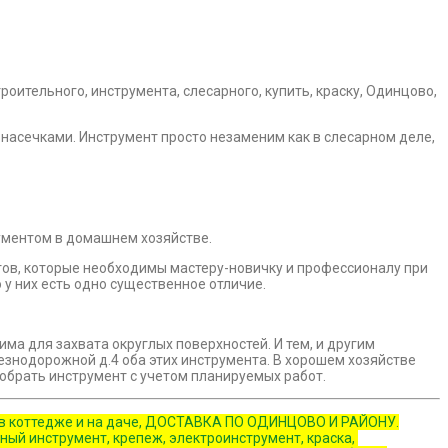
насечками. Инструмент просто незаменим как в слесарном деле,
ументом в домашнем хозяйстве.
ов, которые необходимы мастеру-новичку и профессионалу при
 у них есть одно существенное отличие.
ма для захвата округлых поверхностей. И тем, и другим
знодорожной д.4 оба этих инструмента. В хорошем хозяйстве
обрать инструмент с учетом планируемых работ.
е, в коттедже и на даче, ДОСТАВКА ПО ОДИНЦОВО И РАЙОНУ.
ый инструмент, крепеж, электроинструмент, краска,