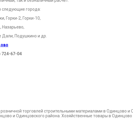
личный, так и безналичный расчет.
в следующие города:
, Горки-2, Горки-10,
, Назарьево,
е Дали, Подушкино и др.
цово
) 724-67-04
и розничной торговлей строительными материалами в Одинцово и 
динцово и Одинцовского района. Хозяйственные товары в Одинцово