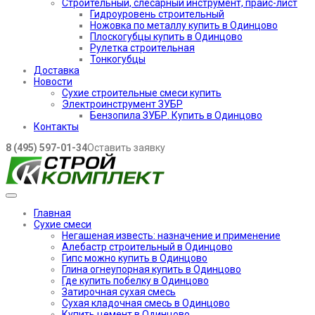
Строительный, слесарный инструмент, прайс-лист
Гидроуровень строительный
Ножовка по металлу купить в Одинцово
Плоскогубцы купить в Одинцово
Рулетка строительная
Тонкогубцы
Доставка
Новости
Сухие строительные смеси купить
Электроинструмент ЗУБР
Бензопила ЗУБР. Купить в Одинцово
Контакты
8 (495) 597-01-34
Оставить заявку
Главная
Сухие смеси
Негашеная известь: назначение и применение
Алебастр строительный в Одинцово
Гипс можно купить в Одинцово
Глина огнеупорная купить в Одинцово
Где купить побелку в Одинцово
Затирочная сухая смесь
Сухая кладочная смесь в Одинцово
Купить цемент в Одинцово