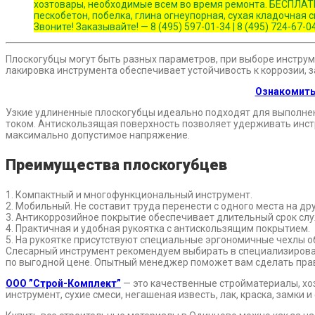
хозтовары, необходимые всем во время ремонта. БЕСПЛАТН
пескобетон, побелка, глина огнеупорная, сухая кладочная 
Звоните! Заказывайте! — 8 (495) 597-01-34 | 8 (495) 724
Плоскогубцы могут быть разных параметров, при выборе инстру
лакировка инструмента обеспечивает устойчивость к коррозии,
Ознакомить
Узкие удлиненные плоскогубцы идеально подходят для выполнен
током. Антискользящая поверхность позволяет удерживать инстру
максимально допустимое напряжение.
Преимущества плоскогубцев
1. Компактный и многофункциональный инструмент.
2. Мобильный. Не составит труда перенести с одного места на д
3. Антикоррозийное покрытие обеспечивает длительный срок слу
4. Практичная и удобная рукоятка с антискользящим покрытием.
5. На рукоятке присутствуют специальные эргономичные чехлы 
Слесарный инструмент рекомендуем выбирать в специализирован
по выгодной цене. Опытный менеджер поможет вам сделать пра
ООО ”Строй-Комплект”
— это качественные стройматериалы, хо
инструмент, сухие смеси, негашеная известь, лак, краска, замки