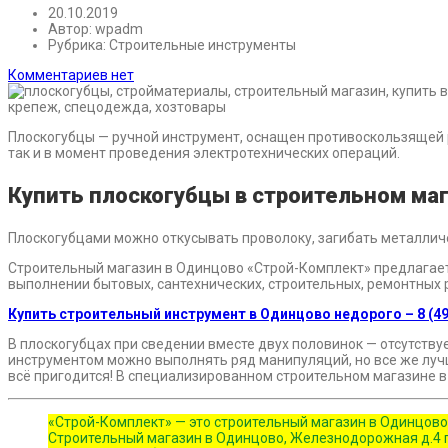
20.10.2019
Автор:
wpadm
Рубрика:
Строительные инструменты
Комментариев нет
Плоскогубцы — ручной инструмент, оснащен противоскользящей р
так и в момент проведения электротехнических операций.
Купить плоскогубцы в строительном ма
Плоскогубцами можно откусывать проволоку, загибать металлич
Строительный магазин в Одинцово «Строй-Комплект» предлагает
выполнении бытовых, сантехнических, строительных, ремонтных р
Купить строительный инструмент в Одинцово недорого – 8 (49
В плоскогубцах при сведении вместе двух половинок — отсутствуе
инструментом можно выполнять ряд манипуляций, но все же лучш
всё пригодится! В специализированном строительном магазине 
«Строй-Комплект» — это строительный магазин в Одинцово
Строительный магазин в Одинцово, Железнодорожная д.4 п