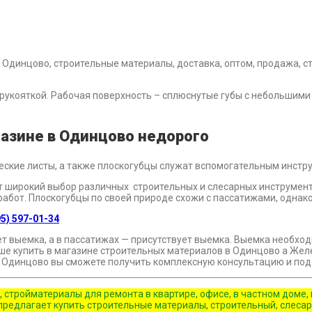
укояткой. Рабочая поверхность – сплюснутые губы с небольшими 
газине в Одинцово недорого
еские листы, а также плоскогубцы служат вспомогательным инстр
 широкий выбор различных строительных и слесарных инструмент
абот. Плоскогубцы по своей природе схожи с пассатижами, однако
5) 597-01-34
т выемка, а в пассатижах — присутствует выемка. Выемка необходи
е купить в магазине строительных материалов в Одинцово а Желе
в Одинцово вы сможете получить комплексную консультацию и под
, стройматериалы для ремонта в квартире, офисе, в частном дом
редлагает купить строительные материалы, строительный, слесарн