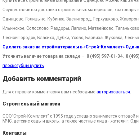
Купить все строительные материалы в Одинцово можно как за на
Осуществляется доставка строительных материалов, хозтовары 
Одинцово, Голицыно, Кубинка, Звенигород, Перхушково, Жаворонки
Ильинское, Солослово, Раздоры, Лапино, Матвейково, Таганьково
Лесной Городок, Власиха, Дубки, Усово, Барвиха, Жуковка, Лесны
Сделать заказ на стройматериалы в «Строй-Комплект» Один
Уточнить наличие товара на складе
—
8 (495) 597-01-34, 8 (495
плоскогубцы купить
Добавить комментарий
Для отправки комментария вам необходимо
авторизоваться
.
Строительный магазин
ООО”Строй-Комплект” с 1995 года успешно занимается оптовой 
МЧС, детские сады и школы, а также частные лица - жители г. О
Контакты