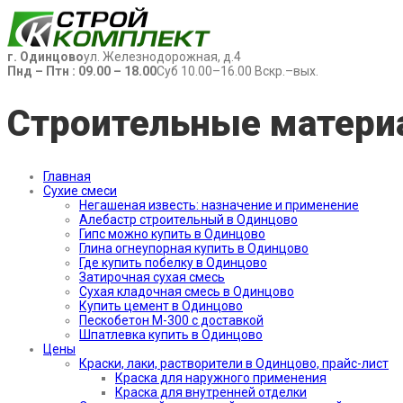
г. Одинцово
ул. Железнодорожная, д.4
Пнд – Птн : 09.00 – 18.00
Суб 10.00–16.00 Вскр.–вых.
Строительные матери
Главная
Сухие смеси
Негашеная известь: назначение и применение
Алебастр строительный в Одинцово
Гипс можно купить в Одинцово
Глина огнеупорная купить в Одинцово
Где купить побелку в Одинцово
Затирочная сухая смесь
Сухая кладочная смесь в Одинцово
Купить цемент в Одинцово
Пескобетон М-300 с доставкой
Шпатлевка купить в Одинцово
Цены
Краски, лаки, растворители в Одинцово, прайс-лист
Краска для наружного применения
Краска для внутренней отделки