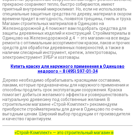
прекрасно сохраняют тепло, быстро собираются, имеют
приятный внутренний микроклимат. Но, если не использовать
специальные защитные средства по дереву, материал в скором
времени придет в негодность, появятся трещины, гниль и труха.
Магазин строительных материалов в Одинцово на
Железнодорожной д.4 поможет вам подобрать средства для
защиты деревянных изделий и конструкций. Стройматериалы в
Одинцово на Железнодорожной д.4 – это магазин на все виды
ремонта с оптимальным ассортиментом краски, лаков и прочих
средств для обработки деревянных поверхностей, а также в
наличии слесарный инструмент, крепеж, электротовары,
электроинструмент ЗУБР и хозтовары.
Купить краску для наружного применения в Одинцово
недорого – 8 (495) 597-01-34
Дерево необходимо обрабатывать красящими составами,
лаками, которые предназначены для наружного применения и
способны продлить срок эксплуатации сооружения. Краска
помогает добиться желаемого эффекта и усовершенствовать
натуральную древесину под собственные желания. В
строительном магазине «Строй-Комплект» рекомендуем
приобрести стройматериалы для дачи в Одинцово по очень
выгодным ценам. Широкий выбор продукции от производителя
и качество гарантируем.
«Строй-Комплект» — это строительный магазин в