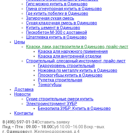
Гипс можно купить в Одинцово
Глина огнеупорная купить в Одинцово
Где купить побелку в Одинцово
Затирочная сухая смесь
Сухая кладочная смесь в Одинцово
Купить цемент в Одинцово
Пескобетон М-300 с доставкой
Шпатлевка купить в Одинцово
Цены
Краски, лаки, растворители в Одинцово, прайс-лист
Краска для наружного применения
Краска для внутренней отделки
Строительный, слесарный инструмент, прайс-лист
Гидроуровень строительный
Ножовка по металлу купить в Одинцово
Плоскогубцы купить в Одинцово
Рулетка строительная
Тонкогубцы
Доставка
Новости
Сухие строительные смеси купить
Электроинструмент ЗУБР
Бензопила ЗУБР. Купить в Одинцово
Контакты
8 (495) 597-01-34
Оставить заявку
Пнд – Птн : 09.00 – 18.00
Суб 10.00–16.00 Вскр.–вых.
г. Одинцово
ул. Железнодорожная, д.4