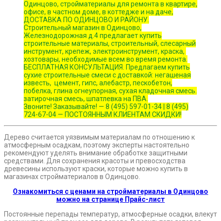
Одинцово, стройматериалы для ремонта в квартире,
офисе, в частном доме, в коттедже и на даче,
ДОСТАВКА ПО ОДИНЦОВО И РАЙОНУ.
Строительный магазин в Одинцово,
Железнодорожная д.4 предлагает купить
строительные материалы, строительный, слесарный
инструмент, крепеж, электроинструмент, краска,
хозтовары, необходимые всем во время ремонта.
БЕСПЛАТНАЯ КОНСУЛЬТАЦИЯ. Предлагаем купить
сухие строительные смеси с доставкой: негашеная
известь, цемент, гипс, алебастр, пескобетон,
побелка, глина огнеупорная, сухая кладочная смесь.
затирочная смесь, шпатлевка на ПВА.
Звоните! Заказывайте! — 8 (495) 597-01-34 | 8 (495)
724-67-04 — ПОСТОЯННЫМ КЛИЕНТАМ СКИДКИ!
Дерево считается уязвимым материалам по отношению к
атмосферным осадкам, поэтому эксперты настоятельно
рекомендуют уделять внимание обработке защитными
средствами. Для сохранения красоты и превосходства
древесины используют краски, которые можно купить в
магазинах стройматериалов в Одинцово.
Ознакомиться с ценами на стройматериалы в Одинцово
можно на странице Прайс-лист
Постоянные перепады температур, атмосферные осадки, влекут