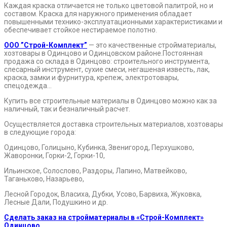
Каждая краска отличается не только цветовой палитрой, но и
составом. Краска для наружного применения обладает
повышенными технико-эксплуатационными характеристиками и
обеспечивает стойкое нестираемое полотно.
ООО ”Строй-Комплект”
— это качественные стройматериалы,
хозтовары в Одинцово и Одинцовском районе.Постоянная
продажа со склада в Одинцово: строительного инструмента,
слесарный инструмент, сухие смеси, негашеная известь, лак,
краска, замки и фурнитура, крепеж, электротовары,
спецодежда…
Купить все строительные материалы в Одинцово можно как за
наличный, так и безналичный расчет.
Осуществляется доставка строительных материалов, хозтовары
в следующие города:
Одинцово, Голицыно, Кубинка, Звенигород, Перхушково,
Жаворонки, Горки-2, Горки-10,
Ильинское, Солослово, Раздоры, Лапино, Матвейково,
Таганьково, Назарьево,
Лесной Городок, Власиха, Дубки, Усово, Барвиха, Жуковка,
Лесные Дали, Подушкино и др.
Сделать заказ на стройматериалы в «Строй-Комплект»
Одинцово