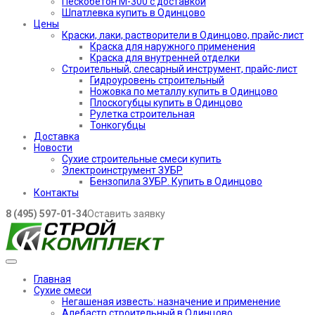
Пескобетон М-300 с доставкой
Шпатлевка купить в Одинцово
Цены
Краски, лаки, растворители в Одинцово, прайс-лист
Краска для наружного применения
Краска для внутренней отделки
Строительный, слесарный инструмент, прайс-лист
Гидроуровень строительный
Ножовка по металлу купить в Одинцово
Плоскогубцы купить в Одинцово
Рулетка строительная
Тонкогубцы
Доставка
Новости
Сухие строительные смеси купить
Электроинструмент ЗУБР
Бензопила ЗУБР. Купить в Одинцово
Контакты
8 (495) 597-01-34
Оставить заявку
Главная
Сухие смеси
Негашеная известь: назначение и применение
Алебастр строительный в Одинцово