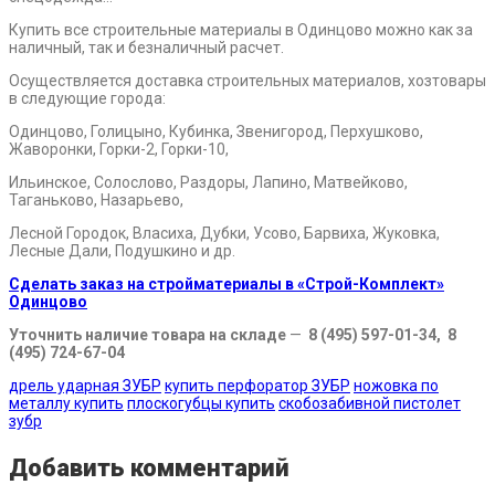
Купить все строительные материалы в Одинцово можно как за
наличный, так и безналичный расчет.
Осуществляется доставка строительных материалов, хозтовары
в следующие города:
Одинцово, Голицыно, Кубинка, Звенигород, Перхушково,
Жаворонки, Горки-2, Горки-10,
Ильинское, Солослово, Раздоры, Лапино, Матвейково,
Таганьково, Назарьево,
Лесной Городок, Власиха, Дубки, Усово, Барвиха, Жуковка,
Лесные Дали, Подушкино и др.
Сделать заказ на стройматериалы в «Строй-Комплект»
Одинцово
Уточнить наличие товара на складе
—
8 (495) 597-01-34, 8
(495) 724-67-04
дрель ударная ЗУБР
купить перфоратор ЗУБР
ножовка по
металлу купить
плоскогубцы купить
скобозабивной пистолет
зубр
Добавить комментарий