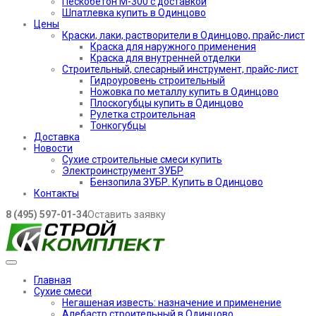
Пескобетон М-300 с доставкой
Шпатлевка купить в Одинцово
Цены
Краски, лаки, растворители в Одинцово, прайс-лист
Краска для наружного применения
Краска для внутренней отделки
Строительный, слесарный инструмент, прайс-лист
Гидроуровень строительный
Ножовка по металлу купить в Одинцово
Плоскогубцы купить в Одинцово
Рулетка строительная
Тонкогубцы
Доставка
Новости
Сухие строительные смеси купить
Электроинструмент ЗУБР
Бензопила ЗУБР. Купить в Одинцово
Контакты
8 (495) 597-01-34
Оставить заявку
Главная
Сухие смеси
Негашеная известь: назначение и применение
Алебастр строительный в Одинцово