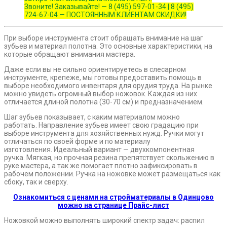
Звоните! Заказывайте! — 8 (495) 597-01-34 | 8 (495)
724-67-04 — ПОСТОЯННЫМ КЛИЕНТАМ СКИДКИ!
При выборе инструмента стоит обращать внимание на шаг
зубьев и материал полотна. Это основные характеристики, на
которые обращают внимания мастера.
Даже если вы не сильно ориентируетесь в слесарном
инструменте, крепеже, мы готовы предоставить помощь в
выборе необходимого инвентаря для орудия труда. На рынке
можно увидеть огромный выбор ножовок. Каждая из них
отличается длиной полотна (30-70 см) и предназначением.
Шаг зубьев показывает, с каким материалом можно
работать. Направление зубьев имеет свою градацию при
выборе инструмента для хозяйственных нужд. Ручки могут
отличаться по своей форме и по материалу
изготовления. Идеальный вариант — двухкомпонентная
ручка. Мягкая, но прочная резина препятствует скольжению в
руке мастера, а так же помогает плотно зафиксировать в
рабочем положении. Ручка на ножовке может размещаться как
сбоку, так и сверху.
Ознакомиться с ценами на стройматериалы в Одинцово
можно на странице Прайс-лист
Ножовкой можно выполнять широкий спектр задач: распил