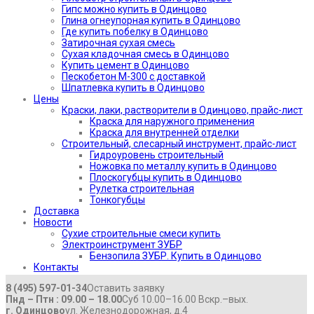
Гипс можно купить в Одинцово
Глина огнеупорная купить в Одинцово
Где купить побелку в Одинцово
Затирочная сухая смесь
Сухая кладочная смесь в Одинцово
Купить цемент в Одинцово
Пескобетон М-300 с доставкой
Шпатлевка купить в Одинцово
Цены
Краски, лаки, растворители в Одинцово, прайс-лист
Краска для наружного применения
Краска для внутренней отделки
Строительный, слесарный инструмент, прайс-лист
Гидроуровень строительный
Ножовка по металлу купить в Одинцово
Плоскогубцы купить в Одинцово
Рулетка строительная
Тонкогубцы
Доставка
Новости
Сухие строительные смеси купить
Электроинструмент ЗУБР
Бензопила ЗУБР. Купить в Одинцово
Контакты
8 (495) 597-01-34
Оставить заявку
Пнд – Птн : 09.00 – 18.00
Суб 10.00–16.00 Вскр.–вых.
г. Одинцово
ул. Железнодорожная, д.4