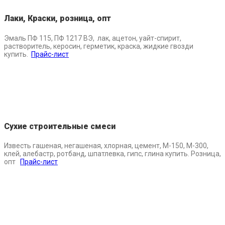
Лаки, Краски, розница, опт
Эмаль ПФ 115, ПФ 1217 ВЭ, лак, ацетон, уайт-спирит,
растворитель, керосин, герметик, краска, жидкие гвозди
купить.
Прайс-лист
Сухие строительные смеси
Известь гашеная, негашеная, хлорная, цемент, М-150, М-300,
клей, алебастр, ротбанд, шпатлевка, гипс, глина купить. Розница,
опт
Прайс-лист