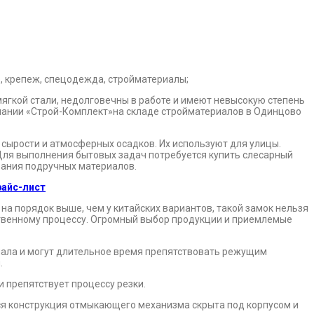
ягкой стали, недолговечны в работе и имеют невысокую степень
омпании «Строй-Комплект»на складе стройматериалов в Одинцово
сырости и атмосферных осадков. Их используют для улицы.
 Для выполнения бытовых задач потребуется купить слесарный
вания подручных материалов.
райс-лист
на порядок выше, чем у китайских вариантов, такой замок нельзя
ственному процессу. Огромный выбор продукции и приемлемые
иала и могут длительное время препятствовать режущим
.
препятствует процессу резки.
ся конструкция отмыкающего механизма скрыта под корпусом и