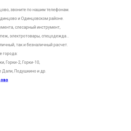
цово, звоните по нашим телефонам.
Одинцово и Одинцовском районе.
умента, слесарный инструмент,
крепеж, электротовары, спецодежда…
личный, так и безналичный расчет.
е города:
, Горки-2, Горки-10,
е Дали, Подушкино и др.
цово