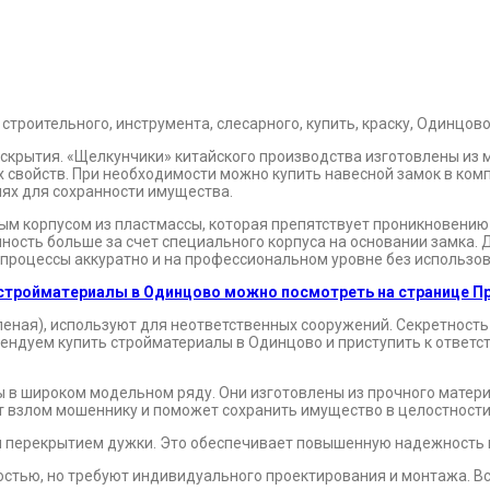
крытия. «Щелкунчики» китайского производства изготовлены из м
ых свойств. При необходимости можно купить навесной замок в к
лях для сохранности имущества.
 корпусом из пластмассы, которая препятствует проникновению 
чность больше за счет специального корпуса на основании замка.
 процессы аккуратно и на профессиональном уровне без использо
 стройматериалы в Одинцово можно посмотреть на странице П
леная), используют для неответственных сооружений. Секретность 
мендуем купить стройматериалы в Одинцово и приступить к ответ
 в широком модельном ряду. Они изготовлены из прочного матер
т взлом мошеннику и поможет сохранить имущество в целостности
перекрытием дужки. Это обеспечивает повышенную надежность и 
стью, но требуют индивидуального проектирования и монтажа. В