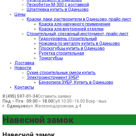
Пескобетон М-300 с доставкой
Шпатлевка купить в Одинцово
Цены
Краски, лаки, растворители в Одинцово, прайс-лист
Краска для наружного применения
Краска для внутренней отделки
Строительный, слесарный инструмент, прайс-лист
Гидроуровень строительный
Ножовка по металлу купить в Одинцово
Плоскогубцы купить в Одинцово
Рулетка строительная
Тонкогубцы
Доставка
Новости
Сухие строительные смеси купить
Электроинструмент ЗУБР
Бензопила ЗУБР. Купить в Одинцово
Контакты
8 (495) 597-01-34
Оставить заявку
Пнд – Птн : 09.00 – 18.00
Суб 10.00–16.00 Вскр.–вых.
г. Одинцово
ул. Железнодорожная, д.4
Навесной замок
Навесной замок