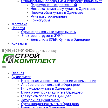
Строительный, слесарный инструмент, прайс-лист
Гидроуровень строительный
Ножовка по металлу купить в Одинцово
Плоскогубцы купить в Одинцово
Рулетка строительная
Тонкогубцы
Доставка
Новости
Сухие строительные смеси купить
Электроинструмент ЗУБР
Бензопила ЗУБР. Купить в Одинцово
Контакты
8 (495) 597-01-34
Оставить заявку
Главная
Сухие смеси
Негашеная известь: назначение и применение
Алебастр строительный в Одинцово
Гипс можно купить в Одинцово
Глина огнеупорная купить в Одинцово
Где купить побелку в Одинцово
Затирочная сухая смесь
Сухая кладочная смесь в Одинцово
Купить цемент в Одинцово