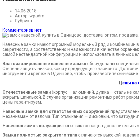
14.06.2018
Автор:
wpadm
Рубрика:
Комментариев нет
Навесные замки имеют огромный модельный ряд и комбинации вс
секретности, а соответственно и надежности в качестве охранн
самой нестандартной конфигурации и использовать в личных це
Влагоизолированные навесные замки
оборудованы специальным
Степень защиты низкая, как и у предыдущего варианта. Долгове
инструмент и крепеж в Одинцово, чтобы произвести технические
Ц
ены на
Отечественные замки
(корпус — алюминий, дужка — сталь не ка
вскрыть шпилькой. В случае организации ремонтных работ реко
цены гарантируем.
Навесные замки для ответственных сооружений
представлены
механизмам от взлома. Тип отмыкания — дисковый, что затрудни
Навесной замок полузакрытого типа
оснащен дополнительным 
Замки полностью закрытого типа
отличаются высокой надежно