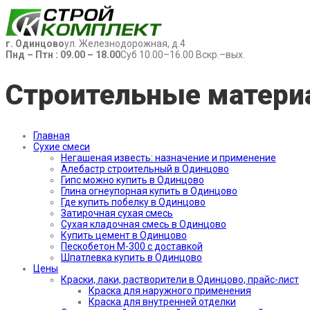
г. Одинцово
ул. Железнодорожная, д.4
Пнд – Птн : 09.00 – 18.00
Суб 10.00–16.00 Вскр.–вых.
Строительные матери
Главная
Сухие смеси
Негашеная известь: назначение и применение
Алебастр строительный в Одинцово
Гипс можно купить в Одинцово
Глина огнеупорная купить в Одинцово
Где купить побелку в Одинцово
Затирочная сухая смесь
Сухая кладочная смесь в Одинцово
Купить цемент в Одинцово
Пескобетон М-300 с доставкой
Шпатлевка купить в Одинцово
Цены
Краски, лаки, растворители в Одинцово, прайс-лист
Краска для наружного применения
Краска для внутренней отделки