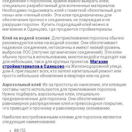
соединения с поролоном, крайне важно выбрать клей,
специально разработанный для вспененных материалов.
Необходимо подыскивать клей с пометкой «безопасный для
пены» или «пенный клей». Эти клеи предназначены для
обеспечения прочного соединения, не повреждая и не
разрушая поролон. Купить подходящий клей можно в
магазинах в Одинцово, где продаются стройматериалы.
Клей на водной основе
: Для приклеивания поролона обычно
рекомендуются клеи на водной основе. Они обеспечивают
надежное соединение, нетоксичны и имеют низкий уровень
выбросов ЛОС (летучих органических соединений). Эти клеи
обычно просты в использовании, моются водой и подходят как
для небольших, так и для крупных проектов.
Магазин
стройматериалов в Одинцово
на Железнодорожной улице,
дом 4, приглашает всех, кто затеял капитальный ремонт или
просто небольшое обновление в квартире или на даче.
Аэрозольный клей
: Из-за простоты их нанесения, эти клеящие
составы часто используются для приклеивания поролона.
Нужно подбирать аэрозольные клеи, специально
предназначенные для поролона. Они обеспечивают
равномерное распределение клея и превосходное покрытие,
что приводит к прочному и равномерному склеиванию.
Наиболее востребованными клеями для поролона являются
следующие наименования:
88-П2;