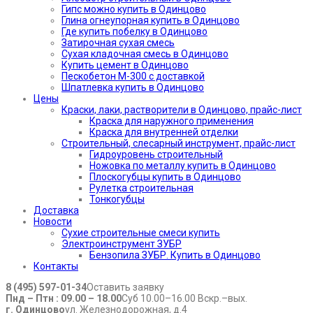
Гипс можно купить в Одинцово
Глина огнеупорная купить в Одинцово
Где купить побелку в Одинцово
Затирочная сухая смесь
Сухая кладочная смесь в Одинцово
Купить цемент в Одинцово
Пескобетон М-300 с доставкой
Шпатлевка купить в Одинцово
Цены
Краски, лаки, растворители в Одинцово, прайс-лист
Краска для наружного применения
Краска для внутренней отделки
Строительный, слесарный инструмент, прайс-лист
Гидроуровень строительный
Ножовка по металлу купить в Одинцово
Плоскогубцы купить в Одинцово
Рулетка строительная
Тонкогубцы
Доставка
Новости
Сухие строительные смеси купить
Электроинструмент ЗУБР
Бензопила ЗУБР. Купить в Одинцово
Контакты
8 (495) 597-01-34
Оставить заявку
Пнд – Птн : 09.00 – 18.00
Суб 10.00–16.00 Вскр.–вых.
г. Одинцово
ул. Железнодорожная, д.4