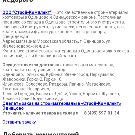
ООО ”Строй-Комплект”
— это качественные стройматериалы,
хозтовары в Одинцово и Одинцовском районе. Постоянная
продажа со склада в Одинцово: строительного инструмента,
слесарный инструмент, сухие смеси, негашеная известь, лак,
краска, замки и фурнитура, крепеж, электротовары,
спецодежда…
Адрес магазина: Московская область, г. Одинцово, ул.
Железнодорожная, д.4
Купить все строительные материалы в Одинцово можно как за
наличный, так и безналичный расчет.
Осуществляется доставка
строительных материалов,
хозтовары в следующие города:
Одинцово, Голицыно, Кубинка, Звенигород, Перхушково,
Жаворонки, Горки-2, Горки-10,
Ильинское, Солослово, Раздоры, Лапино, Матвейково,
Таганьково, Назарьево,
Лесной Городок, Власиха, Дубки, Усово, Барвиха, Жуковка,
Лесные Дали, Подушкино и др.
Сделать заказ на стройматериалы в «Строй-Комплект»
Одинцово
Уточнить наличие товара на складе
—
8 (495) 597-01-34
Оставить заявку
Добавить комментарий