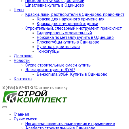
Пескобетон М-300 с доставкой
Шпатлевка купить в Одинцово
Цены
Краски, лаки, растворители в Одинцово, прайс-лист
Краска для наружного применения
Краска для внутренней отделки
Строительный, слесарный инструмент, прайс-лист
Гидроуровень строительный
Ножовка по металлу купить в Одинцово
Плоскогубцы купить в Одинцово
Рулетка строительная
Тонкогубцы
Доставка
Новости
Сухие строительные смеси купить
Электроинструмент ЗУБР
Бензопила ЗУБР. Купить в Одинцово
Контакты
8 (495) 597-01-34
Оставить заявку
Главная
Сухие смеси
Негашеная известь: назначение и применение
Алебастр строительный в Одинцово