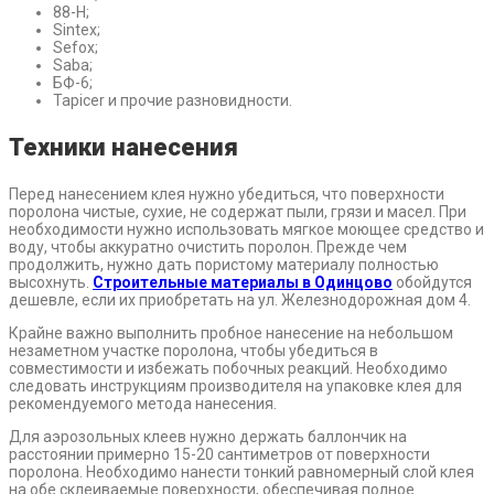
88-Н;
Sintex;
Sefox;
Saba;
БФ-6;
Tapicer и прочие разновидности.
Техники нанесения
Перед нанесением клея нужно убедиться, что поверхности
поролона чистые, сухие, не содержат пыли, грязи и масел. При
необходимости нужно использовать мягкое моющее средство и
воду, чтобы аккуратно очистить поролон. Прежде чем
продолжить, нужно дать пористому материалу полностью
высохнуть.
Строительные материалы в Одинцово
обойдутся
дешевле, если их приобретать на ул. Железнодорожная дом 4.
Крайне важно выполнить пробное нанесение на небольшом
незаметном участке поролона, чтобы убедиться в
совместимости и избежать побочных реакций. Необходимо
следовать инструкциям производителя на упаковке клея для
рекомендуемого метода нанесения.
Для аэрозольных клеев нужно держать баллончик на
расстоянии примерно 15-20 сантиметров от поверхности
поролона. Необходимо нанести тонкий равномерный слой клея
на обе склеиваемые поверхности, обеспечивая полное