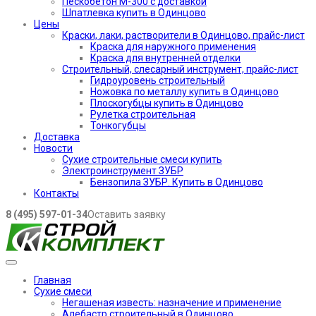
Пескобетон М-300 с доставкой
Шпатлевка купить в Одинцово
Цены
Краски, лаки, растворители в Одинцово, прайс-лист
Краска для наружного применения
Краска для внутренней отделки
Строительный, слесарный инструмент, прайс-лист
Гидроуровень строительный
Ножовка по металлу купить в Одинцово
Плоскогубцы купить в Одинцово
Рулетка строительная
Тонкогубцы
Доставка
Новости
Сухие строительные смеси купить
Электроинструмент ЗУБР
Бензопила ЗУБР. Купить в Одинцово
Контакты
8 (495) 597-01-34
Оставить заявку
Главная
Сухие смеси
Негашеная известь: назначение и применение
Алебастр строительный в Одинцово