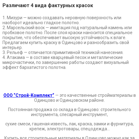
Различают 4 вида фактурных красок
1. Мизури — можно создавать неровную поверхность или
наоборот идеально гладкое полотно.
2. Марсельский воск — имитация под натуральный камень или
пробковое полотно. После слоя краски наносится специальное
покрытие, что обеспечивает высокую устойчивость к влаге.
Предлагаем купить краску в Одинцово и разнообразить свой
интерьер.
3. Рельеф — отличается примитивной техникой нанесения.
4. Атакама — в составе кварцевый песок и металлические
микрочастички, по завершению работы создают визуальный
эффект бархатистого полотна.
.
.
ООО ”Строй-Комплект”
— это качественные стройматериалы в
Одинцово и Одинцовском районе.
Постоянная продажа со склада в Одинцово: строительного
инструмента, слесарный инструмент,
сухие смеси, гашеная известь, лак, краска, замки и фурнитура,
крепеж, электротовары, спецодежда…
Купить все строительные материалы в Одинцово можно как за