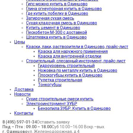
Гипс можно купить в Одинцово
Глина огнеупорная купить в Одинцово
Где купить побелку в Одинцово
Затирочная сухая смесь
Сухая кладочная смесь в Одинцово
Купить цемент в Одинцово
Пескобетон М-300 с доставкой
Шпатлевка купить в Одинцово
Цены
Краски, лаки, растворители в Одинцово, прайс-лист
Краска для наружного применения
Краска для внутренней отделки
Строительный, слесарный инструмент, прайс-лист
Гидроуровень строительный
Ножовка по металлу купить в Одинцово
Плоскогубцы купить в Одинцово
Рулетка строительная
Тонкогубцы
Доставка
Новости
Сухие строительные смеси купить
Электроинструмент ЗУБР
Бензопила ЗУБР. Купить в Одинцово
Контакты
8 (495) 597-01-34
Оставить заявку
Пнд – Птн : 09.00 – 18.00
Суб 10.00–16.00 Вскр.–вых.
г. Одинцово
ул. Железнодорожная, д.4