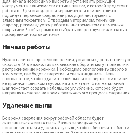
Для начала необходимо выбрать и установить режущий
инструмент в зависимости от типа плитки, с которой предстоит
работать. Для стандартной керамической плитки отлично
подойдет перьевое сверло или режущий инструмент с
алмазным покрытием. С твёрдым материалом, таким как
фарфор, рекомендуется работать инструментом с алмазным
покрытием. Чтобы грамотно выбрать сверло, лучше заказать в
проверенной торговой точке.
Начало работы
Нужно начинать процесс сверления, установив дрель на низкую
скорость. Это важно, так как высокие обороты могут привести к
растрескиванию керамики. Необходимо расположить сверло в
том месте, где будет отверстие, и слегка надавить. Цель
состоит в том, чтобы удалить слой эмали с поверхности плитки,
не проникая слишком глубоко на этом этапе. Этот начальный
шаг помогает создать небольшое углубление, которое будет
направлять сверло во время фактического процесса сверления.
Удаление пыли
Во время сверления вокруг рабочей области будет
скапливаться мелкая пыль. Важно периодически
останавливаться и удалять эту пыль, чтобы обеспечить обзор и
предотвратить засорение сверла. Здесь можно использовать