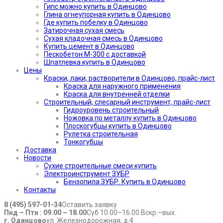
Гипс можно купить в Одинцово
Глина огнеупорная купить в Одинцово
Где купить побелку в Одинцово
Затирочная сухая смесь
Сухая кладочная смесь в Одинцово
Купить цемент в Одинцово
Пескобетон М-300 с доставкой
Шпатлевка купить в Одинцово
Цены
Краски, лаки, растворители в Одинцово, прайс-лист
Краска для наружного применения
Краска для внутренней отделки
Строительный, слесарный инструмент, прайс-лист
Гидроуровень строительный
Ножовка по металлу купить в Одинцово
Плоскогубцы купить в Одинцово
Рулетка строительная
Тонкогубцы
Доставка
Новости
Сухие строительные смеси купить
Электроинструмент ЗУБР
Бензопила ЗУБР. Купить в Одинцово
Контакты
8 (495) 597-01-34
Оставить заявку
Пнд – Птн : 09.00 – 18.00
Суб 10.00–16.00 Вскр.–вых.
г. Одинцово
ул. Железнодорожная, д.4