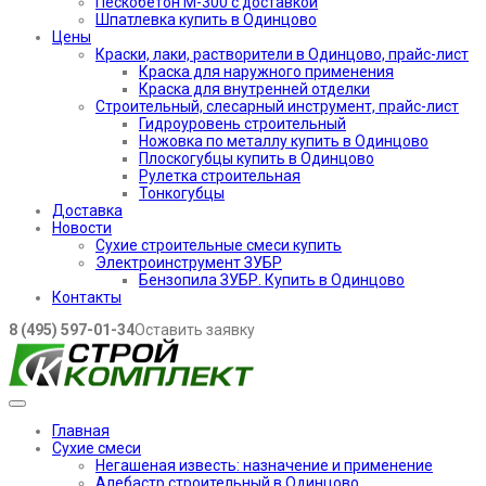
Пескобетон М-300 с доставкой
Шпатлевка купить в Одинцово
Цены
Краски, лаки, растворители в Одинцово, прайс-лист
Краска для наружного применения
Краска для внутренней отделки
Строительный, слесарный инструмент, прайс-лист
Гидроуровень строительный
Ножовка по металлу купить в Одинцово
Плоскогубцы купить в Одинцово
Рулетка строительная
Тонкогубцы
Доставка
Новости
Сухие строительные смеси купить
Электроинструмент ЗУБР
Бензопила ЗУБР. Купить в Одинцово
Контакты
8 (495) 597-01-34
Оставить заявку
Главная
Сухие смеси
Негашеная известь: назначение и применение
Алебастр строительный в Одинцово