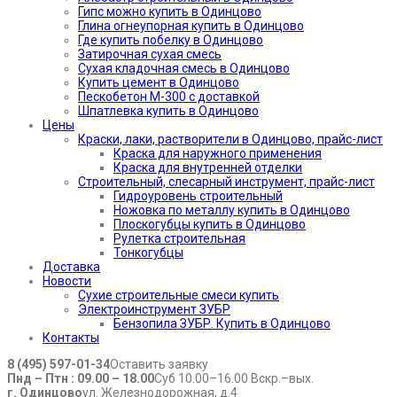
Гипс можно купить в Одинцово
Глина огнеупорная купить в Одинцово
Где купить побелку в Одинцово
Затирочная сухая смесь
Сухая кладочная смесь в Одинцово
Купить цемент в Одинцово
Пескобетон М-300 с доставкой
Шпатлевка купить в Одинцово
Цены
Краски, лаки, растворители в Одинцово, прайс-лист
Краска для наружного применения
Краска для внутренней отделки
Строительный, слесарный инструмент, прайс-лист
Гидроуровень строительный
Ножовка по металлу купить в Одинцово
Плоскогубцы купить в Одинцово
Рулетка строительная
Тонкогубцы
Доставка
Новости
Сухие строительные смеси купить
Электроинструмент ЗУБР
Бензопила ЗУБР. Купить в Одинцово
Контакты
8 (495) 597-01-34
Оставить заявку
Пнд – Птн : 09.00 – 18.00
Суб 10.00–16.00 Вскр.–вых.
г. Одинцово
ул. Железнодорожная, д.4