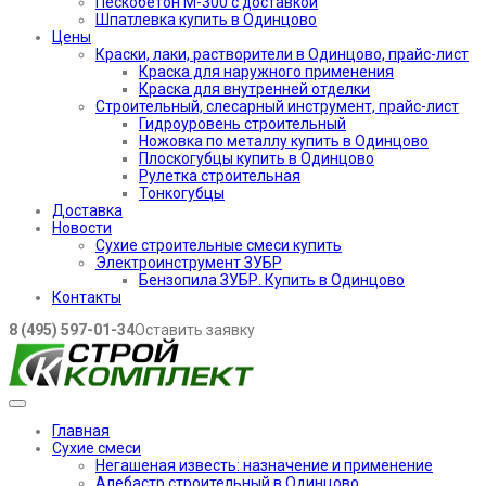
Пескобетон М-300 с доставкой
Шпатлевка купить в Одинцово
Цены
Краски, лаки, растворители в Одинцово, прайс-лист
Краска для наружного применения
Краска для внутренней отделки
Строительный, слесарный инструмент, прайс-лист
Гидроуровень строительный
Ножовка по металлу купить в Одинцово
Плоскогубцы купить в Одинцово
Рулетка строительная
Тонкогубцы
Доставка
Новости
Сухие строительные смеси купить
Электроинструмент ЗУБР
Бензопила ЗУБР. Купить в Одинцово
Контакты
8 (495) 597-01-34
Оставить заявку
Главная
Сухие смеси
Негашеная известь: назначение и применение
Алебастр строительный в Одинцово