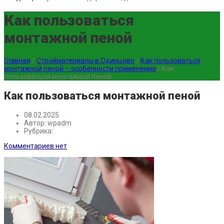
Как пользоваться
монтажной пеной
Главная
/
Стройматериалы в Одинцово
/
Как пользоваться
монтажной пеной – особенности применения
/
Как
пользоваться монтажной пеной
Как пользоваться монтажной пеной
08.02.2025
Автор:
wpadm
Рубрика:
Комментариев нет