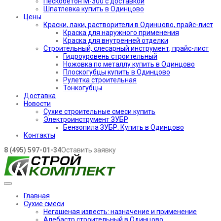
Пескобетон М-300 с доставкой
Шпатлевка купить в Одинцово
Цены
Краски, лаки, растворители в Одинцово, прайс-лист
Краска для наружного применения
Краска для внутренней отделки
Строительный, слесарный инструмент, прайс-лист
Гидроуровень строительный
Ножовка по металлу купить в Одинцово
Плоскогубцы купить в Одинцово
Рулетка строительная
Тонкогубцы
Доставка
Новости
Сухие строительные смеси купить
Электроинструмент ЗУБР
Бензопила ЗУБР. Купить в Одинцово
Контакты
8 (495) 597-01-34
Оставить заявку
Главная
Сухие смеси
Негашеная известь: назначение и применение
Алебастр строительный в Одинцово