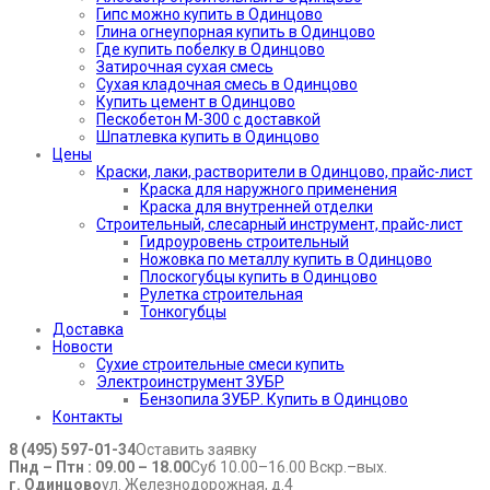
Гипс можно купить в Одинцово
Глина огнеупорная купить в Одинцово
Где купить побелку в Одинцово
Затирочная сухая смесь
Сухая кладочная смесь в Одинцово
Купить цемент в Одинцово
Пескобетон М-300 с доставкой
Шпатлевка купить в Одинцово
Цены
Краски, лаки, растворители в Одинцово, прайс-лист
Краска для наружного применения
Краска для внутренней отделки
Строительный, слесарный инструмент, прайс-лист
Гидроуровень строительный
Ножовка по металлу купить в Одинцово
Плоскогубцы купить в Одинцово
Рулетка строительная
Тонкогубцы
Доставка
Новости
Сухие строительные смеси купить
Электроинструмент ЗУБР
Бензопила ЗУБР. Купить в Одинцово
Контакты
8 (495) 597-01-34
Оставить заявку
Пнд – Птн : 09.00 – 18.00
Суб 10.00–16.00 Вскр.–вых.
г. Одинцово
ул. Железнодорожная, д.4