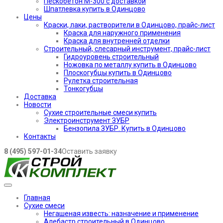
Пескобетон М-300 с доставкой
Шпатлевка купить в Одинцово
Цены
Краски, лаки, растворители в Одинцово, прайс-лист
Краска для наружного применения
Краска для внутренней отделки
Строительный, слесарный инструмент, прайс-лист
Гидроуровень строительный
Ножовка по металлу купить в Одинцово
Плоскогубцы купить в Одинцово
Рулетка строительная
Тонкогубцы
Доставка
Новости
Сухие строительные смеси купить
Электроинструмент ЗУБР
Бензопила ЗУБР. Купить в Одинцово
Контакты
8 (495) 597-01-34
Оставить заявку
Главная
Сухие смеси
Негашеная известь: назначение и применение
Алебастр строительный в Одинцово