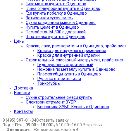
Гипс можно купить в Одинцово
Глина огнеупорная купить в Одинцово
Где купить побелку в Одинцово
Затирочная сухая смесь
Сухая кладочная смесь в Одинцово
Купить цемент в Одинцово
Пескобетон М-300 с доставкой
Шпатлевка купить в Одинцово
Цены
Краски, лаки, растворители в Одинцово, прайс-лист
Краска для наружного применения
Краска для внутренней отделки
Строительный, слесарный инструмент, прайс-лист
Гидроуровень строительный
Ножовка по металлу купить в Одинцово
Плоскогубцы купить в Одинцово
Рулетка строительная
Тонкогубцы
Доставка
Новости
Сухие строительные смеси купить
Электроинструмент ЗУБР
Бензопила ЗУБР. Купить в Одинцово
Контакты
8 (495) 597-01-34
Оставить заявку
Пнд – Птн : 09.00 – 18.00
Суб 10.00–16.00 Вскр.–вых.
г. Одинцово
ул. Железнодорожная, д.4