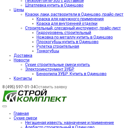
Пескобетон М-300 с доставкой
Шпатлевка купить в Одинцово
Цены
Краски, лаки, растворители в Одинцово, прайс-лист
Краска для наружного применения
Краска для внутренней отделки
Строительный, слесарный инструмент, прайс-лист
Гидроуровень строительный
Ножовка по металлу купить в Одинцово
Плоскогубцы купить в Одинцово
Рулетка строительная
Тонкогубцы
Доставка
Новости
Сухие строительные смеси купить
Электроинструмент ЗУБР
Бензопила ЗУБР. Купить в Одинцово
Контакты
8 (495) 597-01-34
Оставить заявку
Главная
Сухие смеси
Негашеная известь: назначение и применение
Алебастр строительный в Одинцово