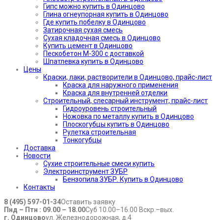
Гипс можно купить в Одинцово
Глина огнеупорная купить в Одинцово
Где купить побелку в Одинцово
Затирочная сухая смесь
Сухая кладочная смесь в Одинцово
Купить цемент в Одинцово
Пескобетон М-300 с доставкой
Шпатлевка купить в Одинцово
Цены
Краски, лаки, растворители в Одинцово, прайс-лист
Краска для наружного применения
Краска для внутренней отделки
Строительный, слесарный инструмент, прайс-лист
Гидроуровень строительный
Ножовка по металлу купить в Одинцово
Плоскогубцы купить в Одинцово
Рулетка строительная
Тонкогубцы
Доставка
Новости
Сухие строительные смеси купить
Электроинструмент ЗУБР
Бензопила ЗУБР. Купить в Одинцово
Контакты
8 (495) 597-01-34
Оставить заявку
Пнд – Птн : 09.00 – 18.00
Суб 10.00–16.00 Вскр.–вых.
г. Одинцово
ул. Железнодорожная, д.4