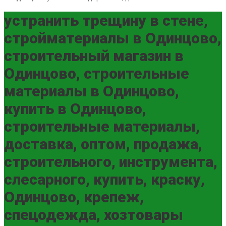
устранить трещину в стене,
стройматериалы в Одинцово,
строительный магазин в
Одинцово, строительные
материалы в Одинцово,
купить в Одинцово,
строительные материалы,
доставка, оптом, продажа,
строительного, инструмента,
слесарного, купить, краску,
Одинцово, крепеж,
спецодежда, хозтовары