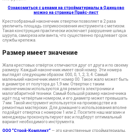
Ознакомиться с ценами на стройматериалы в Одинцово
можно на странице Прайс-лист
Крестообразный наконечник отвертки позволяет в 2 раза
увеличить площадь соприкосновения инструмента с метизом.
Такая конструкция практически исключает разрушение шлица
шурупа, самореза или винта, что существенно продлевает срок
службы крепежа.
Размер имеет значение
Жала крестовых отвёрток отличаются друг от друга и по своему
размеру. Каждый наконечник имеет свой номер. Эти номера
выглядят следующим образом: 000, 0, 1, 2, 3, 4. Самый
маленький наконечник имеет номер 00. Такое жало может быть
в диаметре от полутора до 1,9 мм. Отвертки с таким
наконечником используются для ремонта электроники и
малогабаритной техники. Самый большой размер наконечника
идёт под четвёртым номером, и его диаметр может превышать
7 мм. Такой инструмент используется на производстве и в
ремонтных мастерских. Для домашнего использования вполне
подойдёт отвертка с номером 1 или 2. Посетите наш магазин и
менеджеры проконсультируют вас и подберут оптимальный
вариант необходимого инструмента.
ООО ”Строй-Комплект”
— это качественные стройматериалы,