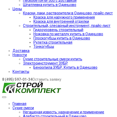
Пескобетон М-300 с доставкой
Шпатлевка купить в Одинцово
Цены
Краски, лаки, растворители в Одинцово, прайс-лист
Краска для наружного применения
Краска для внутренней отделки
Строительный, слесарный инструмент, прайс-лист
Гидроуровень строительный
Ножовка по металлу купить в Одинцово
Плоскогубцы купить в Одинцово
Рулетка строительная
Тонкогубцы
Доставка
Новости
Сухие строительные смеси купить
Электроинструмент ЗУБР
Бензопила ЗУБР. Купить в Одинцово
Контакты
8 (495) 597-01-34
Оставить заявку
Главная
Сухие смеси
Негашеная известь: назначение и применение
Алебастр строительный в Одинцово