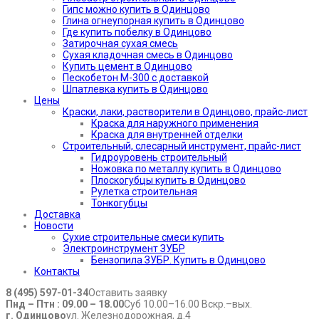
Гипс можно купить в Одинцово
Глина огнеупорная купить в Одинцово
Где купить побелку в Одинцово
Затирочная сухая смесь
Сухая кладочная смесь в Одинцово
Купить цемент в Одинцово
Пескобетон М-300 с доставкой
Шпатлевка купить в Одинцово
Цены
Краски, лаки, растворители в Одинцово, прайс-лист
Краска для наружного применения
Краска для внутренней отделки
Строительный, слесарный инструмент, прайс-лист
Гидроуровень строительный
Ножовка по металлу купить в Одинцово
Плоскогубцы купить в Одинцово
Рулетка строительная
Тонкогубцы
Доставка
Новости
Сухие строительные смеси купить
Электроинструмент ЗУБР
Бензопила ЗУБР. Купить в Одинцово
Контакты
8 (495) 597-01-34
Оставить заявку
Пнд – Птн : 09.00 – 18.00
Суб 10.00–16.00 Вскр.–вых.
г. Одинцово
ул. Железнодорожная, д.4