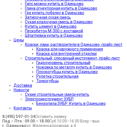
Гипс можно купить в Одинцово
Глина огнеупорная купить в Одинцово
Где купить побелку в Одинцово
Затирочная сухая смесь
Сухая кладочная смесь в Одинцово
Купить цемент в Одинцово
Пескобетон М-300 с доставкой
Шпатлевка купить в Одинцово
Цены
Краски, лаки, растворители в Одинцово, прайс-лист
Краска для наружного применения
Краска для внутренней отделки
Строительный, слесарный инструмент, прайс-лист
Гидроуровень строительный
Ножовка по металлу купить в Одинцово
Плоскогубцы купить в Одинцово
Рулетка строительная
Тонкогубцы
Доставка
Новости
Сухие строительные смеси купить
Электроинструмент ЗУБР
Бензопила ЗУБР. Купить в Одинцово
Контакты
8 (495) 597-01-34
Оставить заявку
Пнд – Птн : 09.00 – 18.00
Суб 10.00–16.00 Вскр.–вых.
г. Одинцово
ул. Железнодорожная, д.4