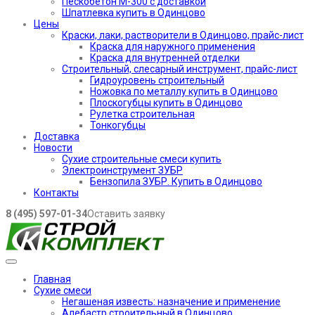
Пескобетон М-300 с доставкой
Шпатлевка купить в Одинцово
Цены
Краски, лаки, растворители в Одинцово, прайс-лист
Краска для наружного применения
Краска для внутренней отделки
Строительный, слесарный инструмент, прайс-лист
Гидроуровень строительный
Ножовка по металлу купить в Одинцово
Плоскогубцы купить в Одинцово
Рулетка строительная
Тонкогубцы
Доставка
Новости
Сухие строительные смеси купить
Электроинструмент ЗУБР
Бензопила ЗУБР. Купить в Одинцово
Контакты
8 (495) 597-01-34
Оставить заявку
Главная
Сухие смеси
Негашеная известь: назначение и применение
Алебастр строительный в Одинцово