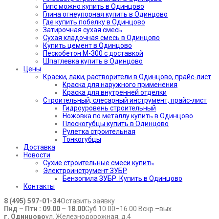
Гипс можно купить в Одинцово
Глина огнеупорная купить в Одинцово
Где купить побелку в Одинцово
Затирочная сухая смесь
Сухая кладочная смесь в Одинцово
Купить цемент в Одинцово
Пескобетон М-300 с доставкой
Шпатлевка купить в Одинцово
Цены
Краски, лаки, растворители в Одинцово, прайс-лист
Краска для наружного применения
Краска для внутренней отделки
Строительный, слесарный инструмент, прайс-лист
Гидроуровень строительный
Ножовка по металлу купить в Одинцово
Плоскогубцы купить в Одинцово
Рулетка строительная
Тонкогубцы
Доставка
Новости
Сухие строительные смеси купить
Электроинструмент ЗУБР
Бензопила ЗУБР. Купить в Одинцово
Контакты
8 (495) 597-01-34
Оставить заявку
Пнд – Птн : 09.00 – 18.00
Суб 10.00–16.00 Вскр.–вых.
г. Одинцово
ул. Железнодорожная, д.4