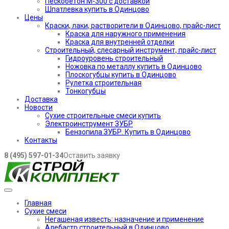
Пескобетон М-300 с доставкой
Шпатлевка купить в Одинцово
Цены
Краски, лаки, растворители в Одинцово, прайс-лист
Краска для наружного применения
Краска для внутренней отделки
Строительный, слесарный инструмент, прайс-лист
Гидроуровень строительный
Ножовка по металлу купить в Одинцово
Плоскогубцы купить в Одинцово
Рулетка строительная
Тонкогубцы
Доставка
Новости
Сухие строительные смеси купить
Электроинструмент ЗУБР
Бензопила ЗУБР. Купить в Одинцово
Контакты
8 (495) 597-01-34
Оставить заявку
Главная
Сухие смеси
Негашеная известь: назначение и применение
Алебастр строительный в Одинцово