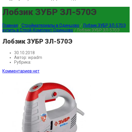
Лобзик ЗУБР ЗЛ-570Э
Главная
/
Стройматериалы в Одинцово
/
Лобзик ЗУБР ЗЛ-570Э
купить в Строй-Комплект Одинцово
/
Лобзик ЗУБР ЗЛ-570Э
Лобзик ЗУБР ЗЛ-570Э
30.10.2018
Автор:
wpadm
Рубрика:
Комментариев нет