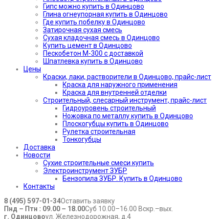
Гипс можно купить в Одинцово
Глина огнеупорная купить в Одинцово
Где купить побелку в Одинцово
Затирочная сухая смесь
Сухая кладочная смесь в Одинцово
Купить цемент в Одинцово
Пескобетон М-300 с доставкой
Шпатлевка купить в Одинцово
Цены
Краски, лаки, растворители в Одинцово, прайс-лист
Краска для наружного применения
Краска для внутренней отделки
Строительный, слесарный инструмент, прайс-лист
Гидроуровень строительный
Ножовка по металлу купить в Одинцово
Плоскогубцы купить в Одинцово
Рулетка строительная
Тонкогубцы
Доставка
Новости
Сухие строительные смеси купить
Электроинструмент ЗУБР
Бензопила ЗУБР. Купить в Одинцово
Контакты
8 (495) 597-01-34
Оставить заявку
Пнд – Птн : 09.00 – 18.00
Суб 10.00–16.00 Вскр.–вых.
г. Одинцово
ул. Железнодорожная, д.4