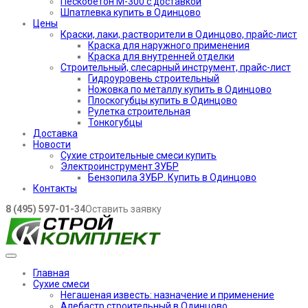
Пескобетон М-300 с доставкой
Шпатлевка купить в Одинцово
Цены
Краски, лаки, растворители в Одинцово, прайс-лист
Краска для наружного применения
Краска для внутренней отделки
Строительный, слесарный инструмент, прайс-лист
Гидроуровень строительный
Ножовка по металлу купить в Одинцово
Плоскогубцы купить в Одинцово
Рулетка строительная
Тонкогубцы
Доставка
Новости
Сухие строительные смеси купить
Электроинструмент ЗУБР
Бензопила ЗУБР. Купить в Одинцово
Контакты
8 (495) 597-01-34
Оставить заявку
Главная
Сухие смеси
Негашеная известь: назначение и применение
Алебастр строительный в Одинцово