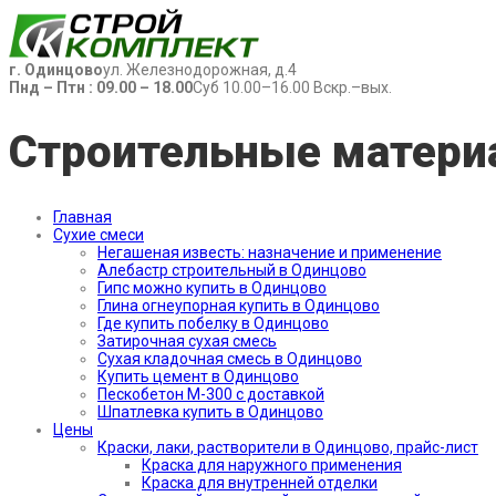
г. Одинцово
ул. Железнодорожная, д.4
Пнд – Птн : 09.00 – 18.00
Суб 10.00–16.00 Вскр.–вых.
Строительные матери
Главная
Сухие смеси
Негашеная известь: назначение и применение
Алебастр строительный в Одинцово
Гипс можно купить в Одинцово
Глина огнеупорная купить в Одинцово
Где купить побелку в Одинцово
Затирочная сухая смесь
Сухая кладочная смесь в Одинцово
Купить цемент в Одинцово
Пескобетон М-300 с доставкой
Шпатлевка купить в Одинцово
Цены
Краски, лаки, растворители в Одинцово, прайс-лист
Краска для наружного применения
Краска для внутренней отделки