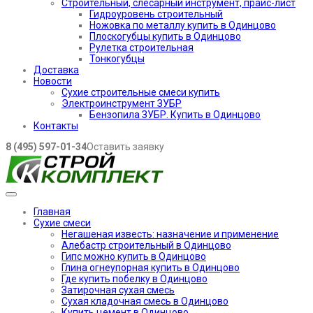
Строительный, слесарный инструмент, прайс-лист
Гидроуровень строительный
Ножовка по металлу купить в Одинцово
Плоскогубцы купить в Одинцово
Рулетка строительная
Тонкогубцы
Доставка
Новости
Сухие строительные смеси купить
Электроинструмент ЗУБР
Бензопила ЗУБР. Купить в Одинцово
Контакты
8 (495) 597-01-34
Оставить заявку
Главная
Сухие смеси
Негашеная известь: назначение и применение
Алебастр строительный в Одинцово
Гипс можно купить в Одинцово
Глина огнеупорная купить в Одинцово
Где купить побелку в Одинцово
Затирочная сухая смесь
Сухая кладочная смесь в Одинцово
Купить цемент в Одинцово