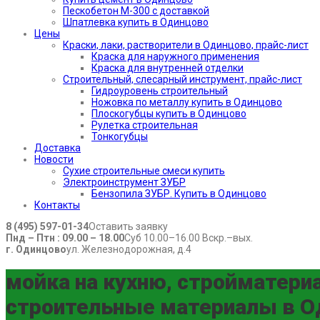
Пескобетон М-300 с доставкой
Шпатлевка купить в Одинцово
Цены
Краски, лаки, растворители в Одинцово, прайс-лист
Краска для наружного применения
Краска для внутренней отделки
Строительный, слесарный инструмент, прайс-лист
Гидроуровень строительный
Ножовка по металлу купить в Одинцово
Плоскогубцы купить в Одинцово
Рулетка строительная
Тонкогубцы
Доставка
Новости
Сухие строительные смеси купить
Электроинструмент ЗУБР
Бензопила ЗУБР. Купить в Одинцово
Контакты
8 (495) 597-01-34
Оставить заявку
Пнд – Птн : 09.00 – 18.00
Суб 10.00–16.00 Вскр.–вых.
г. Одинцово
ул. Железнодорожная, д.4
мойка на кухню, стройматери
строительные материалы в Од