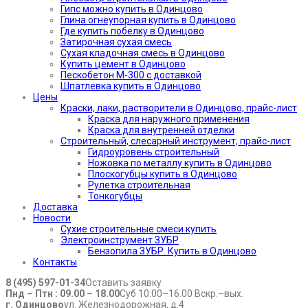
Гипс можно купить в Одинцово
Глина огнеупорная купить в Одинцово
Где купить побелку в Одинцово
Затирочная сухая смесь
Сухая кладочная смесь в Одинцово
Купить цемент в Одинцово
Пескобетон М-300 с доставкой
Шпатлевка купить в Одинцово
Цены
Краски, лаки, растворители в Одинцово, прайс-лист
Краска для наружного применения
Краска для внутренней отделки
Строительный, слесарный инструмент, прайс-лист
Гидроуровень строительный
Ножовка по металлу купить в Одинцово
Плоскогубцы купить в Одинцово
Рулетка строительная
Тонкогубцы
Доставка
Новости
Сухие строительные смеси купить
Электроинструмент ЗУБР
Бензопила ЗУБР. Купить в Одинцово
Контакты
8 (495) 597-01-34
Оставить заявку
Пнд – Птн : 09.00 – 18.00
Суб 10.00–16.00 Вскр.–вых.
г. Одинцово
ул. Железнодорожная, д.4