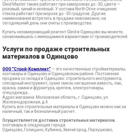
Gleid Master также работает при заморозках до -30, цвета —
розовый, синий и зелёный. У состава North Drive очищение
стекла работает при морозе до -30 градусов. Другие
наименования встретить в продаже невозможно: на
сегодняшний день они сняты с производства.
Купить незамерзающий реагент Gleid в Одинцово вы можете,
ознакомившись с имеющимися вариантами от производителей.
Услуги по продаже строительных
материалов в Одинцово
ООО ”Строй-Комплект”
— это качественные стройматериалы,
хозтовары в Одинцово и Одинцовском районе. Постоянная
продажа со склада в Одинцово: строительного инструмента,
слесарный инструмент, сухие смеси, негашеная известь, лак,
краска, замки и фурнитура, крепеж, электротовары,
спецодежда…
Адрес магазина: Московская область, г. Одинцово, ул.
Железнодорожная, д.4
Купить все строительные материалы в Одинцово можно как за
наличный, так и безналичный расчет.
Осуществляется доставка строительных материалов
,
хозтовары в следующие города:
Одинцово, Голицыно, Кубинка, Звенигород, Перхушково,