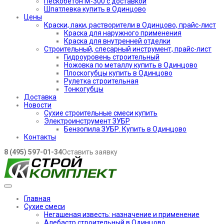
Пескобетон М-300 с доставкой
Шпатлевка купить в Одинцово
Цены
Краски, лаки, растворители в Одинцово, прайс-лист
Краска для наружного применения
Краска для внутренней отделки
Строительный, слесарный инструмент, прайс-лист
Гидроуровень строительный
Ножовка по металлу купить в Одинцово
Плоскогубцы купить в Одинцово
Рулетка строительная
Тонкогубцы
Доставка
Новости
Сухие строительные смеси купить
Электроинструмент ЗУБР
Бензопила ЗУБР. Купить в Одинцово
Контакты
8 (495) 597-01-34
Оставить заявку
Главная
Сухие смеси
Негашеная известь: назначение и применение
Алебастр строительный в Одинцово