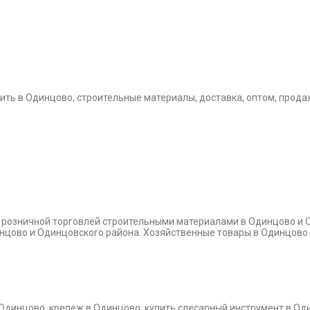
ть в Одинцово, строительные материалы, доставка, оптом, продажа
и розничной торговлей строительными материалами в Одинцово и 
динцово и Одинцовского района. Хозяйственные товары в Одинцово
 Одинцово, крепеж в Одинцово, купить слесарный инструмент в Од