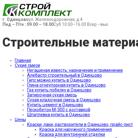
г. Одинцово
ул. Железнодорожная, д.4
Пнд – Птн : 09.00 – 18.00
Суб 10.00–16.00 Вскр.–вых.
Строительные матери
Главная
Сухие смеси
Негашеная известь: назначение и применение
Алебастр строительный в Одинцово
Гипс можно купить в Одинцово
Глина огнеупорная купить в Одинцово
Где купить побелку в Одинцово
Затирочная сухая смесь
Сухая кладочная смесь в Одинцово
Купить цемент в Одинцово
Пескобетон М-300 с доставкой
Шпатлевка купить в Одинцово
Цены
Краски, лаки, растворители в Одинцово, прайс-лист
Краска для наружного применения
Краска для внутренней отделки