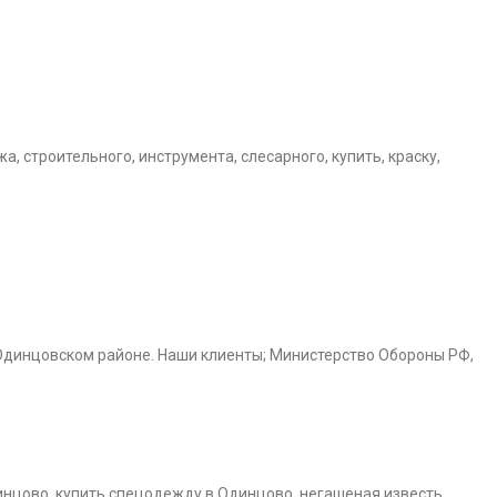
, строительного, инструмента, слесарного, купить, краску,
Одинцовском районе. Наши клиенты; Министерство Обороны РФ,
инцово, купить спецодежду в Одинцово, негашеная известь