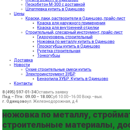
Пескобетон М-300 с доставкой
Шпатлевка купить в Одинцово
Цены
Краски, лаки, растворители в Одинцово, прайс-лист
Краска для наружного применения
Краска для внутренней отделки
Строительный, слесарный инструмент, прайс-лист
Гидроуровень строительный
Ножовка по металлу купить в Одинцово
Плоскогубцы купить в Одинцово
Рулетка строительная
Тонкогубцы
Доставка
Новости
Сухие строительные смеси купить
Электроинструмент ЗУБР
Бензопила ЗУБР. Купить в Одинцово
Контакты
8 (495) 597-01-34
Оставить заявку
Пнд – Птн : 09.00 – 18.00
Суб 10.00–16.00 Вскр.–вых.
г. Одинцово
ул. Железнодорожная, д.4
ножовка по металлу, стройма
строительные материалы, дос