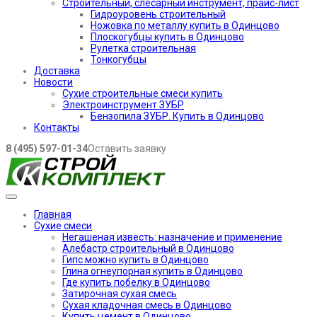
Строительный, слесарный инструмент, прайс-лист
Гидроуровень строительный
Ножовка по металлу купить в Одинцово
Плоскогубцы купить в Одинцово
Рулетка строительная
Тонкогубцы
Доставка
Новости
Сухие строительные смеси купить
Электроинструмент ЗУБР
Бензопила ЗУБР. Купить в Одинцово
Контакты
8 (495) 597-01-34
Оставить заявку
Главная
Сухие смеси
Негашеная известь: назначение и применение
Алебастр строительный в Одинцово
Гипс можно купить в Одинцово
Глина огнеупорная купить в Одинцово
Где купить побелку в Одинцово
Затирочная сухая смесь
Сухая кладочная смесь в Одинцово
Купить цемент в Одинцово