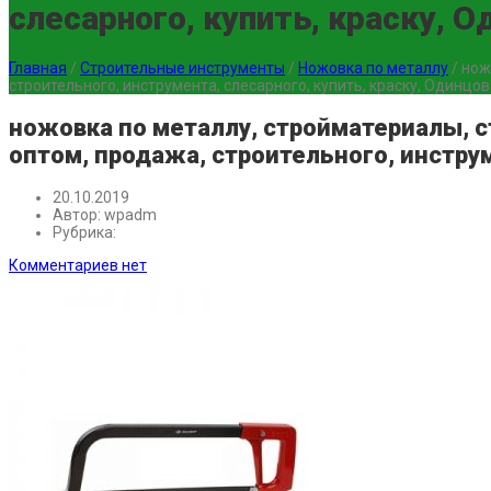
слесарного, купить, краску, 
Главная
/
Строительные инструменты
/
Ножовка по металлу
/
нож
строительного, инструмента, слесарного, купить, краску, Одинцо
ножовка по металлу, стройматериалы, с
оптом, продажа, строительного, инструм
20.10.2019
Автор:
wpadm
Рубрика:
Комментариев нет