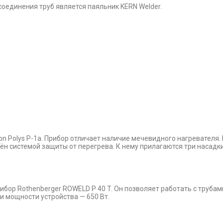
оединения труб является паяльник KERN Welder.
on Polys P-1a. Прибор отличает наличие мечевидного нагревателя
н системой защиты от перегрева. К нему прилагаются три насадки.
бор Rothenberger ROWELD P 40 T. Он позволяет работать с трубам
и мощности устройства — 650 Вт.