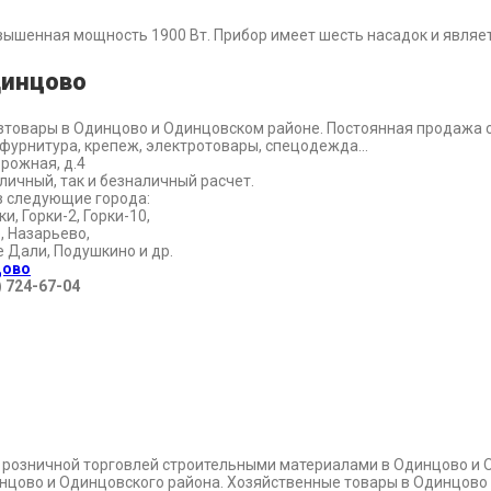
ышенная мощность 1900 Вт. Прибор имеет шесть насадок и являет
динцово
зтовары в Одинцово и Одинцовском районе. Постоянная продажа с
 и фурнитура, крепеж, электротовары, спецодежда…
рожная, д.4
личный, так и безналичный расчет.
в следующие города:
, Горки-2, Горки-10,
, Назарьево,
е Дали, Подушкино и др.
цово
) 724-67-04
и розничной торговлей строительными материалами в Одинцово и 
динцово и Одинцовского района. Хозяйственные товары в Одинцово