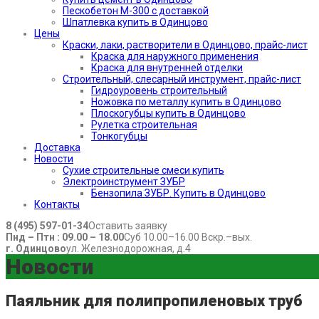
Пескобетон М-300 с доставкой
Шпатлевка купить в Одинцово
Цены
Краски, лаки, растворители в Одинцово, прайс-лист
Краска для наружного применения
Краска для внутренней отделки
Строительный, слесарный инструмент, прайс-лист
Гидроуровень строительный
Ножовка по металлу купить в Одинцово
Плоскогубцы купить в Одинцово
Рулетка строительная
Тонкогубцы
Доставка
Новости
Сухие строительные смеси купить
Электроинструмент ЗУБР
Бензопила ЗУБР. Купить в Одинцово
Контакты
8 (495) 597-01-34
Оставить заявку
Пнд – Птн : 09.00 – 18.00
Суб 10.00–16.00 Вскр.–вых.
г. Одинцово
ул. Железнодорожная, д.4
Новости
Паяльник для полипропиленовых труб