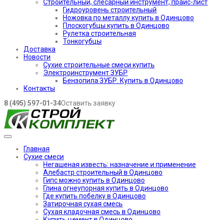
Строительный, слесарный инструмент, прайс-лист
Гидроуровень строительный
Ножовка по металлу купить в Одинцово
Плоскогубцы купить в Одинцово
Рулетка строительная
Тонкогубцы
Доставка
Новости
Сухие строительные смеси купить
Электроинструмент ЗУБР
Бензопила ЗУБР. Купить в Одинцово
Контакты
8 (495) 597-01-34
Оставить заявку
Главная
Сухие смеси
Негашеная известь: назначение и применение
Алебастр строительный в Одинцово
Гипс можно купить в Одинцово
Глина огнеупорная купить в Одинцово
Где купить побелку в Одинцово
Затирочная сухая смесь
Сухая кладочная смесь в Одинцово
Купить цемент в Одинцово