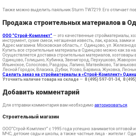
Также можно выделить паяльник Sturm TW7219. Его отличает пов
Продажа строительных материалов в О
ООО ”Строй-Комплект”
— это качественные стройматериалы, хо
инструмент, сухие смеси, негашеная известь, лак, краска, замки
Адрес магазина: Московская область, г. Одинцово, ул. Железнодо
Купить все строительные материалы в Одинцово можно как за на
Осуществляется доставка строительных материалов, хозтовары 
Одинцово, Голицыно, Кубинка, Звенигород, Перхушково, Жаворонки
Ильинское, Солослово, Раздоры, Лапино, Матвейково, Таганьково
Лесной Городок, Власиха, Дубки, Усово, Барвиха, Жуковка, Лесны
Сделать заказ на стройматериалы в «Строй-Комплект» Один
Уточнить наличие товара на складе
—
8 (495) 597-01-34, 8 (495
Добавить комментарий
Для отправки комментария вам необходимо
авторизоваться
.
Строительный магазин
ООО”Строй-Комплект” с 1995 года успешно занимается оптовой 
МЧС, детские сады и школы, а также частные лица - жители г. О