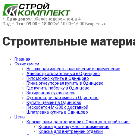
г. Одинцово
ул. Железнодорожная, д.4
Пнд – Птн : 09.00 – 18.00
Суб 10.00–16.00 Вскр.–вых.
Строительные матери
Главная
Сухие смеси
Негашеная известь: назначение и применение
Алебастр строительный в Одинцово
Гипс можно купить в Одинцово
Глина огнеупорная купить в Одинцово
Где купить побелку в Одинцово
Затирочная сухая смесь
Сухая кладочная смесь в Одинцово
Купить цемент в Одинцово
Пескобетон М-300 с доставкой
Шпатлевка купить в Одинцово
Цены
Краски, лаки, растворители в Одинцово, прайс-лист
Краска для наружного применения
Краска для внутренней отделки