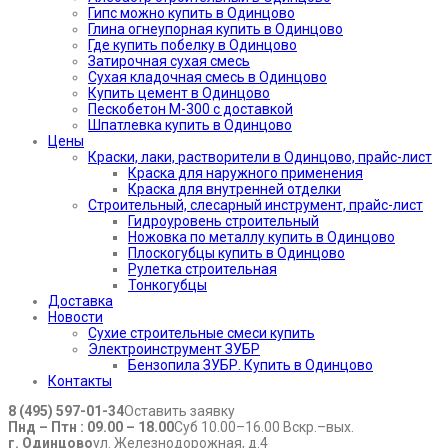
Гипс можно купить в Одинцово
Глина огнеупорная купить в Одинцово
Где купить побелку в Одинцово
Затирочная сухая смесь
Сухая кладочная смесь в Одинцово
Купить цемент в Одинцово
Пескобетон М-300 с доставкой
Шпатлевка купить в Одинцово
Цены
Краски, лаки, растворители в Одинцово, прайс-лист
Краска для наружного применения
Краска для внутренней отделки
Строительный, слесарный инструмент, прайс-лист
Гидроуровень строительный
Ножовка по металлу купить в Одинцово
Плоскогубцы купить в Одинцово
Рулетка строительная
Тонкогубцы
Доставка
Новости
Сухие строительные смеси купить
Электроинструмент ЗУБР
Бензопила ЗУБР. Купить в Одинцово
Контакты
8 (495) 597-01-34
Оставить заявку
Пнд – Птн : 09.00 – 18.00
Суб 10.00–16.00 Вскр.–вых.
г. Одинцово
ул. Железнодорожная, д.4