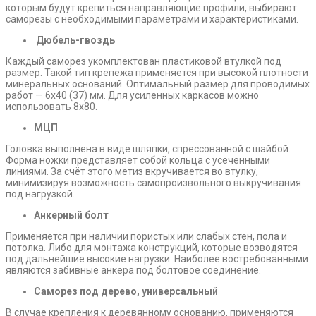
которым будут крепиться направляющие профили, выбирают
саморезы с необходимыми параметрами и характеристиками.
Дюбель-гвоздь
Каждый саморез укомплектован пластиковой втулкой под
размер. Такой тип крепежа применяется при высокой плотности
минеральных оснований. Оптимальный размер для проводимых
работ — 6х40 (37) мм. Для усиленных каркасов можно
использовать 8х80.
МЦП
Головка выполнена в виде шляпки, спрессованной с шайбой.
Форма ножки представляет собой кольца с усеченными
линиями. За счёт этого метиз вкручивается во втулку,
минимизируя возможность самопроизвольного выкручивания
под нагрузкой.
Анкерный болт
Применяется при наличии пористых или слабых стен, пола и
потолка. Либо для монтажа конструкций, которые возводятся
под дальнейшие высокие нагрузки. Наиболее востребованными
являются забивные анкера под болтовое соединение.
Саморез под дерево, универсальный
В случае крепления к деревянному основанию, применяются