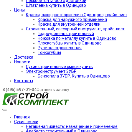
Пескобетон М-300 с доставкой
Шпатлевка купить в Одинцово
Цены
Краски, лаки, растворители в Одинцово, прайс-лист
Краска для наружного применения
Краска для внутренней отделки
Строительный, слесарный инструмент, прайс-лист
Гидроуровень строительный
Ножовка по металлу купить в Одинцово
Плоскогубцы купить в Одинцово
Рулетка строительная
Тонкогубцы
Доставка
Новости
Сухие строительные смеси купить
Электроинструмент ЗУБР
Бензопила ЗУБР. Купить в Одинцово
Контакты
8 (495) 597-01-34
Оставить заявку
Главная
Сухие смеси
Негашеная известь: назначение и применение
Алебастр строительный в Одинцово