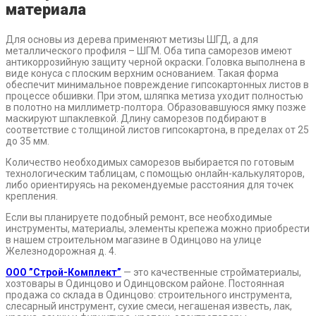
материала
Для основы из дерева применяют метизы ШГД, а для
металлического профиля – ШГМ. Оба типа саморезов имеют
антикоррозийную защиту черной окраски. Головка выполнена в
виде конуса с плоским верхним основанием. Такая форма
обеспечит минимальное повреждение гипсокартонных листов в
процессе обшивки. При этом, шляпка метиза уходит полностью
в полотно на миллиметр-полтора. Образовавшуюся ямку позже
маскируют шпаклевкой. Длину саморезов подбирают в
соответствие с толщиной листов гипсокартона, в пределах от 25
до 35 мм.
Количество необходимых саморезов выбирается по готовым
технологическим таблицам, с помощью онлайн-калькуляторов,
либо ориентируясь на рекомендуемые расстояния для точек
крепления.
Если вы планируете подобный ремонт, все необходимые
инструменты, материалы, элементы крепежа можно приобрести
в нашем строительном магазине в Одинцово на улице
Железнодорожная д. 4.
ООО ”Строй-Комплект”
— это качественные стройматериалы,
хозтовары в Одинцово и Одинцовском районе. Постоянная
продажа со склада в Одинцово: строительного инструмента,
слесарный инструмент, сухие смеси, негашеная известь, лак,