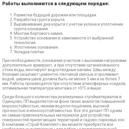
Работы выполняются в следующем порядке:
Разметка будущей дорожки или площадки.
Разработка грунта корыта.
Выравнивание дна корыта с учетом уклона и уплотнение
грунта основания.
Монтаж бортового камня.
Устройство основания в зависимости от выбранной
технологии.
Уплотнение основания.
Укладка плитки.
При необходимости, основания участков с высокими нагрузками
дополнительно армируют, а при отсутствии организованного
стока воды, монтируют водоотводные канавы. Швы между
блоками засыпают цементно-песчаной смесью и проливают
водой, ширина швов должна быть не менее 5 мм и не более 7
мм. Работы производятся при отсутствии атмосферных осадков,
оптимальная температура монтажа от +5°С и выше.
Среди большого количества реализуемых стройматериалов в
Одинцово, ПП выделяется на фоне своих аналогов повышенной
морозостойкостью, низким водопоглощением, высокой
прочностью и износоустойчивостью. Все это делает ПП одним
из самым привлекательных материалов для устройства
поверхностей прилегающих территорий и садово-парковых зон.
В компании «Строй-Комплект» вы можете приобрести все
необходимые инструменты для работы с полимерпесчаной