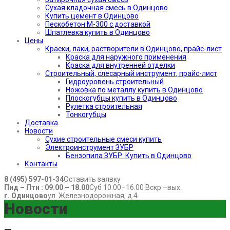
Сухая кладочная смесь в Одинцово
Купить цемент в Одинцово
Пескобетон М-300 с доставкой
Шпатлевка купить в Одинцово
Цены
Краски, лаки, растворители в Одинцово, прайс-лист
Краска для наружного применения
Краска для внутренней отделки
Строительный, слесарный инструмент, прайс-лист
Гидроуровень строительный
Ножовка по металлу купить в Одинцово
Плоскогубцы купить в Одинцово
Рулетка строительная
Тонкогубцы
Доставка
Новости
Сухие строительные смеси купить
Электроинструмент ЗУБР
Бензопила ЗУБР. Купить в Одинцово
Контакты
8 (495) 597-01-34
Оставить заявку
Пнд – Птн : 09.00 – 18.00
Суб 10.00–16.00 Вскр.–вых.
г. Одинцово
ул. Железнодорожная, д.4
Новости