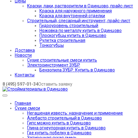
Цены
Краски, лаки, растворители в Одинцово, прайс-лист
Краска для наружного применения
Краска для внутренней отделки
Строительный, слесарный инструмент, прайс-лист
Гидроуровень строительный
Ножовка по металлу купить в Одинцово
Плоскогубцы купить в Одинцово
Рулетка строительная
Тонкогубцы
Доставка
Новости
Сухие строительные смеси купить
Электроинструмент ЗУБР
Бензопила ЗУБР. Купить в Одинцово
Контакты
8 (495) 597-01-34
Оставить заявку
Главная
Сухие смеси
Негашеная известь: назначение и применение
Алебастр строительный в Одинцово
Гипс можно купить в Одинцово
Глина огнеупорная купить в Одинцово
Где купить побелку в Одинцово
Затирочная сухая смесь