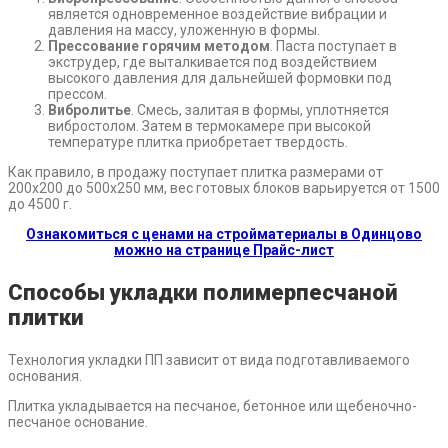
является одновременное воздействие вибрации и
давления на массу, уложенную в формы.
Прессование горячим методом
. Паста поступает в
экструдер, где выталкивается под воздействием
высокого давления для дальнейшей формовки под
прессом.
Вибролитье
. Смесь, залитая в формы, уплотняется
вибростолом. Затем в термокамере при высокой
температуре плитка приобретает твердость.
Как правило, в продажу поступает плитка размерами от
200х200 до 500х250 мм, вес готовых блоков варьируется от 1500
до 4500 г.
Ознакомиться с ценами на стройматериалы в Одинцово
можно на странице Прайс-лист
Способы укладки полимерпесчаной
плитки
Технология укладки ПП зависит от вида подготавливаемого
основания.
Плитка укладывается на песчаное, бетонное или щебеночно-
песчаное основание.