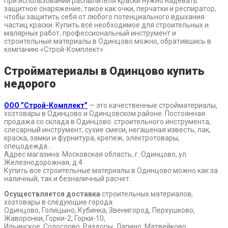
При использовании распылителя краски нужно надевать
защитное снаряжение, такое как очки, перчатки и респиратор,
чтобы защитить себя от любого потенциального вдыхания
частиц краски. Купить всё необходимое для строительных и
малярных работ, профессиональный инструмент и
строительные материалы в Одинцово можно, обратившись в
компанию «Строй-Комплект».
Стройматериалы в Одинцово купить
недорого
ООО ”Строй-Комплект”
— это качественные стройматериалы,
хозтовары в Одинцово и Одинцовском районе. Постоянная
продажа со склада в Одинцово: строительного инструмента,
слесарный инструмент, сухие смеси, негашеная известь, лак,
краска, замки и фурнитура, крепеж, электротовары,
спецодежда…
Адрес магазина: Московская область, г. Одинцово, ул.
Железнодорожная, д.4
Купить все строительные материалы в Одинцово можно как за
наличный, так и безналичный расчет.
Осуществляется доставка
строительных материалов,
хозтовары в следующие города:
Одинцово, Голицыно, Кубинка, Звенигород, Перхушково,
Жаворонки, Горки-2, Горки-10,
Ильинское, Солослово, Раздоры, Лапино, Матвейково,