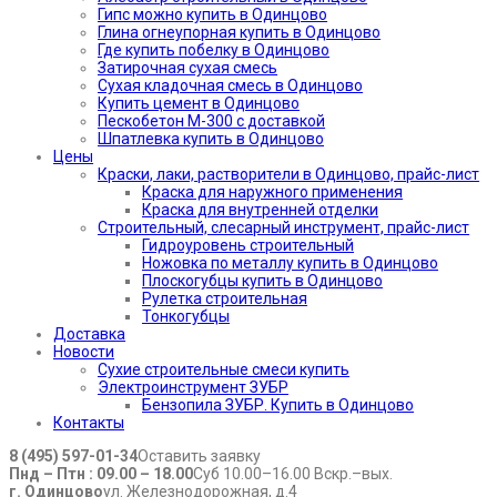
Гипс можно купить в Одинцово
Глина огнеупорная купить в Одинцово
Где купить побелку в Одинцово
Затирочная сухая смесь
Сухая кладочная смесь в Одинцово
Купить цемент в Одинцово
Пескобетон М-300 с доставкой
Шпатлевка купить в Одинцово
Цены
Краски, лаки, растворители в Одинцово, прайс-лист
Краска для наружного применения
Краска для внутренней отделки
Строительный, слесарный инструмент, прайс-лист
Гидроуровень строительный
Ножовка по металлу купить в Одинцово
Плоскогубцы купить в Одинцово
Рулетка строительная
Тонкогубцы
Доставка
Новости
Сухие строительные смеси купить
Электроинструмент ЗУБР
Бензопила ЗУБР. Купить в Одинцово
Контакты
8 (495) 597-01-34
Оставить заявку
Пнд – Птн : 09.00 – 18.00
Суб 10.00–16.00 Вскр.–вых.
г. Одинцово
ул. Железнодорожная, д.4