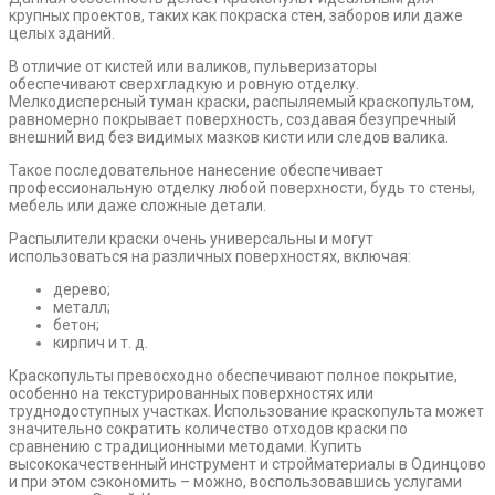
крупных проектов, таких как покраска стен, заборов или даже
целых зданий.
В отличие от кистей или валиков, пульверизаторы
обеспечивают сверхгладкую и ровную отделку.
Мелкодисперсный туман краски, распыляемый краскопультом,
равномерно покрывает поверхность, создавая безупречный
внешний вид без видимых мазков кисти или следов валика.
Такое последовательное нанесение обеспечивает
профессиональную отделку любой поверхности, будь то стены,
мебель или даже сложные детали.
Распылители краски очень универсальны и могут
использоваться на различных поверхностях, включая:
дерево;
металл;
бетон;
кирпич и т. д.
Краскопульты превосходно обеспечивают полное покрытие,
особенно на текстурированных поверхностях или
труднодоступных участках. Использование краскопульта может
значительно сократить количество отходов краски по
сравнению с традиционными методами. Купить
высококачественный инструмент и стройматериалы в Одинцово
и при этом сэкономить – можно, воспользовавшись услугами