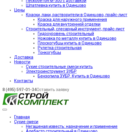
Пескобетон М-300 с доставкой
Шпатлевка купить в Одинцово
Цены
Краски, лаки, растворители в Одинцово, прайс-лист
Краска для наружного применения
Краска для внутренней отделки
Строительный, слесарный инструмент, прайс-лист
Гидроуровень строительный
Ножовка по металлу купить в Одинцово
Плоскогубцы купить в Одинцово
Рулетка строительная
Тонкогубцы
Доставка
Новости
Сухие строительные смеси купить
Электроинструмент ЗУБР
Бензопила ЗУБР. Купить в Одинцово
Контакты
8 (495) 597-01-34
Оставить заявку
Главная
Сухие смеси
Негашеная известь: назначение и применение
Алебастр строительный в Одинцово