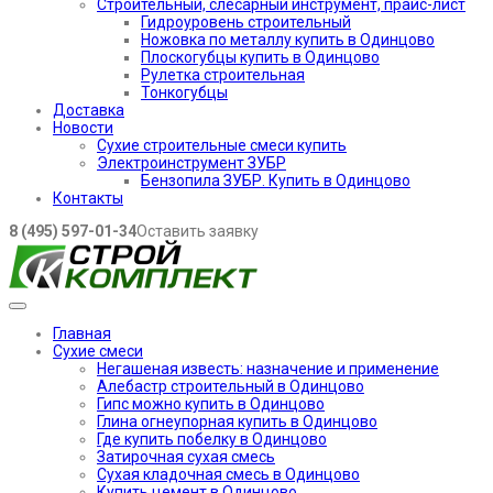
Строительный, слесарный инструмент, прайс-лист
Гидроуровень строительный
Ножовка по металлу купить в Одинцово
Плоскогубцы купить в Одинцово
Рулетка строительная
Тонкогубцы
Доставка
Новости
Сухие строительные смеси купить
Электроинструмент ЗУБР
Бензопила ЗУБР. Купить в Одинцово
Контакты
8 (495) 597-01-34
Оставить заявку
Главная
Сухие смеси
Негашеная известь: назначение и применение
Алебастр строительный в Одинцово
Гипс можно купить в Одинцово
Глина огнеупорная купить в Одинцово
Где купить побелку в Одинцово
Затирочная сухая смесь
Сухая кладочная смесь в Одинцово
Купить цемент в Одинцово