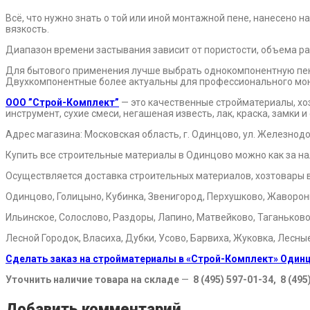
Всё, что нужно знать о той или иной монтажной пене, нанесено 
вязкость.
Диапазон времени застывания зависит от пористости, объема ра
Для бытового применения лучше выбрать однокомпонентную пену
Двухкомпонентные более актуальны для профессионального мо
ООО ”Строй-Комплект”
— это качественные стройматериалы, хо
инструмент, сухие смеси, негашеная известь, лак, краска, замки
Адрес магазина: Московская область, г. Одинцово, ул. Железнодо
Купить все строительные материалы в Одинцово можно как за на
Осуществляется доставка строительных материалов, хозтовары 
Одинцово, Голицыно, Кубинка, Звенигород, Перхушково, Жаворонки
Ильинское, Солослово, Раздоры, Лапино, Матвейково, Таганьково
Лесной Городок, Власиха, Дубки, Усово, Барвиха, Жуковка, Лесны
Сделать заказ на стройматериалы в «Строй-Комплект» Один
Уточнить наличие товара на складе
—
8 (495) 597-01-34, 8 (495
Добавить комментарий