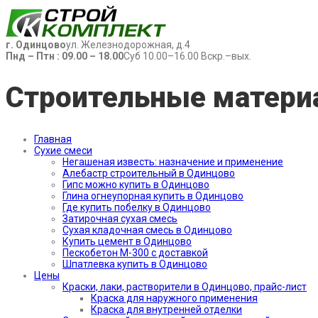
г. Одинцово
ул. Железнодорожная, д.4
Пнд – Птн : 09.00 – 18.00
Суб 10.00–16.00 Вскр.–вых.
Строительные матери
Главная
Сухие смеси
Негашеная известь: назначение и применение
Алебастр строительный в Одинцово
Гипс можно купить в Одинцово
Глина огнеупорная купить в Одинцово
Где купить побелку в Одинцово
Затирочная сухая смесь
Сухая кладочная смесь в Одинцово
Купить цемент в Одинцово
Пескобетон М-300 с доставкой
Шпатлевка купить в Одинцово
Цены
Краски, лаки, растворители в Одинцово, прайс-лист
Краска для наружного применения
Краска для внутренней отделки