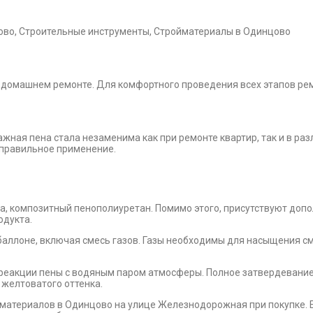
цово, Строительные инструменты, Стройматериалы в Одинцово
в домашнем ремонте. Для комфортного проведения всех этапов ре
жная пена стала незаменима как при ремонте квартир, так и в ра
и правильное применение.
, композитный пенополиуретан. Помимо этого, присутствуют допол
одукта.
ллоне, включая смесь газов. Газы необходимы для насыщения см
 реакции пены с водяным паром атмосферы. Полное затвердевание
 желтоватого оттенка.
атериалов в Одинцово на улице Железнодорожная при покупке. Е