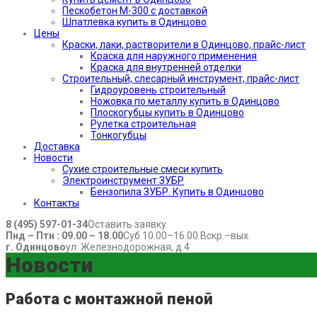
Пескобетон М-300 с доставкой
Шпатлевка купить в Одинцово
Цены
Краски, лаки, растворители в Одинцово, прайс-лист
Краска для наружного применения
Краска для внутренней отделки
Строительный, слесарный инструмент, прайс-лист
Гидроуровень строительный
Ножовка по металлу купить в Одинцово
Плоскогубцы купить в Одинцово
Рулетка строительная
Тонкогубцы
Доставка
Новости
Сухие строительные смеси купить
Электроинструмент ЗУБР
Бензопила ЗУБР. Купить в Одинцово
Контакты
8 (495) 597-01-34
Оставить заявку
Пнд – Птн : 09.00 – 18.00
Суб 10.00–16.00 Вскр.–вых.
г. Одинцово
ул. Железнодорожная, д.4
Новости
Работа с монтажной пеной