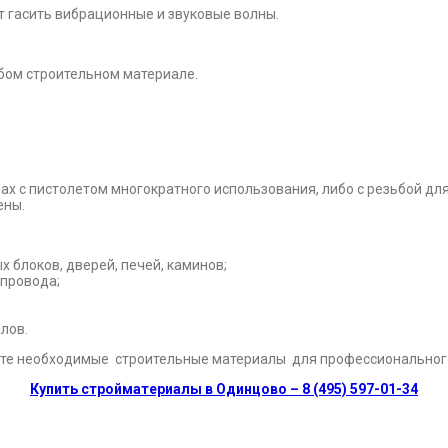
т гасить вибрационные и звуковые волны.
бом строительном материале.
 с пистолетом многократного использования, либо с резьбой для
ены.
 блоков, дверей, печей, каминов;
опровода;
лов.
ите необходимые строительные материалы для профессионального
Купить стройматериалы в Одинцово – 8 (495) 597-01-34