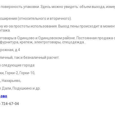
на поверхность упаковки. Здесь можно увидеть: объем выхода, изм
сширения (относительного и вторичного).
 из-за простоты использования. Выход пены происходит в момен
нтажа.
зтовары в Одинцово и Одинцовском районе. Постоянная продажа с
 и фурнитура, крепеж, электротовары, спецодежда…
рожная, д.4
личный, так и безналичный расчет.
в следующие города:
, Горки-2, Горки-10,
, Назарьево,
е Дали, Подушкино и др.
цово
) 724-67-04