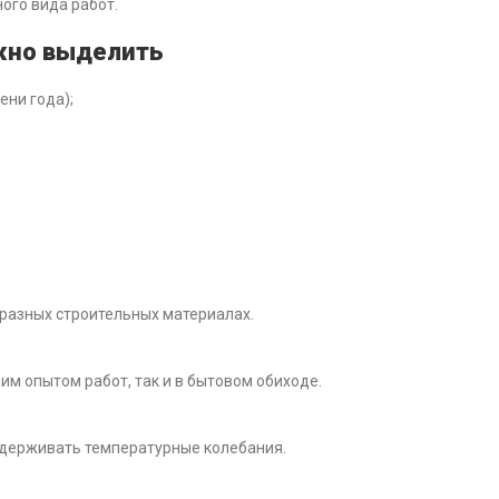
ого вида работ.
жно выделить
ени года);
бразных строительных материалах.
м опытом работ, так и в бытовом обиходе.
сдерживать температурные колебания.