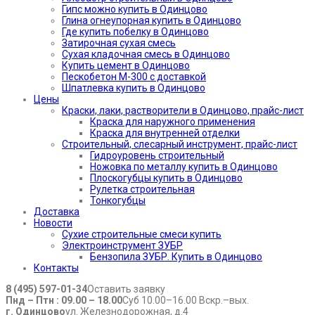
Гипс можно купить в Одинцово
Глина огнеупорная купить в Одинцово
Где купить побелку в Одинцово
Затирочная сухая смесь
Сухая кладочная смесь в Одинцово
Купить цемент в Одинцово
Пескобетон М-300 с доставкой
Шпатлевка купить в Одинцово
Цены
Краски, лаки, растворители в Одинцово, прайс-лист
Краска для наружного применения
Краска для внутренней отделки
Строительный, слесарный инструмент, прайс-лист
Гидроуровень строительный
Ножовка по металлу купить в Одинцово
Плоскогубцы купить в Одинцово
Рулетка строительная
Тонкогубцы
Доставка
Новости
Сухие строительные смеси купить
Электроинструмент ЗУБР
Бензопила ЗУБР. Купить в Одинцово
Контакты
8 (495) 597-01-34
Оставить заявку
Пнд – Птн : 09.00 – 18.00
Суб 10.00–16.00 Вскр.–вых.
г. Одинцово
ул. Железнодорожная, д.4