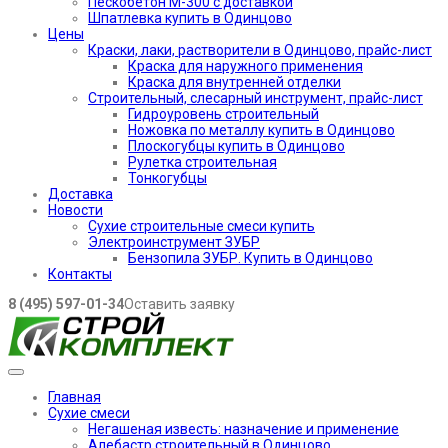
Пескобетон М-300 с доставкой
Шпатлевка купить в Одинцово
Цены
Краски, лаки, растворители в Одинцово, прайс-лист
Краска для наружного применения
Краска для внутренней отделки
Строительный, слесарный инструмент, прайс-лист
Гидроуровень строительный
Ножовка по металлу купить в Одинцово
Плоскогубцы купить в Одинцово
Рулетка строительная
Тонкогубцы
Доставка
Новости
Сухие строительные смеси купить
Электроинструмент ЗУБР
Бензопила ЗУБР. Купить в Одинцово
Контакты
8 (495) 597-01-34
Оставить заявку
Главная
Сухие смеси
Негашеная известь: назначение и применение
Алебастр строительный в Одинцово