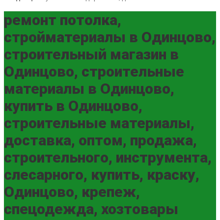
ремонт потолка,
стройматериалы в Одинцово,
строительный магазин в
Одинцово, строительные
материалы в Одинцово,
купить в Одинцово,
строительные материалы,
доставка, оптом, продажа,
строительного, инструмента,
слесарного, купить, краску,
Одинцово, крепеж,
спецодежда, хозтовары