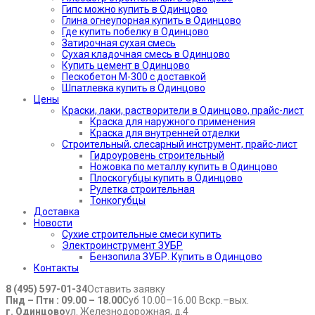
Гипс можно купить в Одинцово
Глина огнеупорная купить в Одинцово
Где купить побелку в Одинцово
Затирочная сухая смесь
Сухая кладочная смесь в Одинцово
Купить цемент в Одинцово
Пескобетон М-300 с доставкой
Шпатлевка купить в Одинцово
Цены
Краски, лаки, растворители в Одинцово, прайс-лист
Краска для наружного применения
Краска для внутренней отделки
Строительный, слесарный инструмент, прайс-лист
Гидроуровень строительный
Ножовка по металлу купить в Одинцово
Плоскогубцы купить в Одинцово
Рулетка строительная
Тонкогубцы
Доставка
Новости
Сухие строительные смеси купить
Электроинструмент ЗУБР
Бензопила ЗУБР. Купить в Одинцово
Контакты
8 (495) 597-01-34
Оставить заявку
Пнд – Птн : 09.00 – 18.00
Суб 10.00–16.00 Вскр.–вых.
г. Одинцово
ул. Железнодорожная, д.4