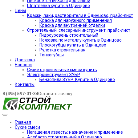
Пескобетон М-300 с доставкой
Шпатлевка купить в Одинцово
Цены
Краски, лаки, растворители в Одинцово, прайс-лист
Краска для наружного применения
Краска для внутренней отделки
Строительный, слесарный инструмент, прайс-лист
Гидроуровень строительный
Ножовка по металлу купить в Одинцово
Плоскогубцы купить в Одинцово
Рулетка строительная
Тонкогубцы
Доставка
Новости
Сухие строительные смеси купить
Электроинструмент ЗУБР
Бензопила ЗУБР. Купить в Одинцово
Контакты
8 (495) 597-01-34
Оставить заявку
Главная
Сухие смеси
Негашеная известь: назначение и применение
Алебастр строительный в Одинцово