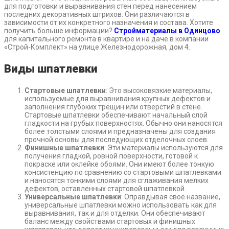
для подготовки и выравнивания стен перед нанесением
последних декоративных штрихов. Они различаются в
зависимости от их конкретного назначения и состава. Хотите
получить больше информации?
Стройматериалы в Одинцово
для капитального ремонта в квартире и на даче в компании
«Строй-Комплект» на улице Железнодорожная, дом 4.
Виды шпатлевки
Стартовые шпатлевки
: Это высоковязкие материалы,
используемые для выравнивания крупных дефектов и
заполнения глубоких трещин или отверстий в стене.
Стартовые шпатлевки обеспечивают начальный слой
гладкости на грубых поверхностях. Обычно они наносятся
более толстыми слоями и предназначены для создания
прочной основы для последующих отделочных слоев.
Финишные шпатлевки
: Эти материалы используются для
получения гладкой, ровной поверхности, готовой к
покраске или оклейке обоями. Они имеют более тонкую
консистенцию по сравнению со стартовыми шпатлевками
и наносятся тонкими слоями для сглаживания мелких
дефектов, оставленных стартовой шпатлевкой.
Универсальные шпатлевки
: Оправдывая свое название,
универсальные шпатлевки можно использовать как для
выравнивания, так и для отделки. Они обеспечивают
баланс между свойствами стартовых и финишных