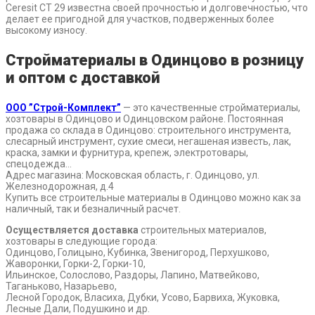
Ceresit CT 29 известна своей прочностью и долговечностью, что
делает ее пригодной для участков, подверженных более
высокому износу.
Стройматериалы в Одинцово в розницу
и оптом с доставкой
ООО ”Строй-Комплект”
— это качественные стройматериалы,
хозтовары в Одинцово и Одинцовском районе. Постоянная
продажа со склада в Одинцово: строительного инструмента,
слесарный инструмент, сухие смеси, негашеная известь, лак,
краска, замки и фурнитура, крепеж, электротовары,
спецодежда…
Адрес магазина: Московская область, г. Одинцово, ул.
Железнодорожная, д.4
Купить все строительные материалы в Одинцово можно как за
наличный, так и безналичный расчет.
Осуществляется доставка
строительных материалов,
хозтовары в следующие города:
Одинцово, Голицыно, Кубинка, Звенигород, Перхушково,
Жаворонки, Горки-2, Горки-10,
Ильинское, Солослово, Раздоры, Лапино, Матвейково,
Таганьково, Назарьево,
Лесной Городок, Власиха, Дубки, Усово, Барвиха, Жуковка,
Лесные Дали, Подушкино и др.