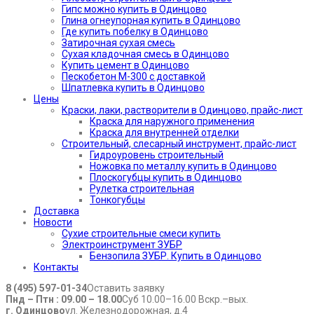
Гипс можно купить в Одинцово
Глина огнеупорная купить в Одинцово
Где купить побелку в Одинцово
Затирочная сухая смесь
Сухая кладочная смесь в Одинцово
Купить цемент в Одинцово
Пескобетон М-300 с доставкой
Шпатлевка купить в Одинцово
Цены
Краски, лаки, растворители в Одинцово, прайс-лист
Краска для наружного применения
Краска для внутренней отделки
Строительный, слесарный инструмент, прайс-лист
Гидроуровень строительный
Ножовка по металлу купить в Одинцово
Плоскогубцы купить в Одинцово
Рулетка строительная
Тонкогубцы
Доставка
Новости
Сухие строительные смеси купить
Электроинструмент ЗУБР
Бензопила ЗУБР. Купить в Одинцово
Контакты
8 (495) 597-01-34
Оставить заявку
Пнд – Птн : 09.00 – 18.00
Суб 10.00–16.00 Вскр.–вых.
г. Одинцово
ул. Железнодорожная, д.4