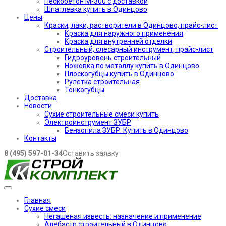
Пескобетон М-300 с доставкой
Шпатлевка купить в Одинцово
Цены
Краски, лаки, растворители в Одинцово, прайс-лист
Краска для наружного применения
Краска для внутренней отделки
Строительный, слесарный инструмент, прайс-лист
Гидроуровень строительный
Ножовка по металлу купить в Одинцово
Плоскогубцы купить в Одинцово
Рулетка строительная
Тонкогубцы
Доставка
Новости
Сухие строительные смеси купить
Электроинструмент ЗУБР
Бензопила ЗУБР. Купить в Одинцово
Контакты
8 (495) 597-01-34
Оставить заявку
Главная
Сухие смеси
Негашеная известь: назначение и применение
Алебастр строительный в Одинцово