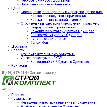
Пескобетон М-300 с доставкой
Шпатлевка купить в Одинцово
Цены
Краски, лаки, растворители в Одинцово, прайс-лист
Краска для наружного применения
Краска для внутренней отделки
Строительный, слесарный инструмент, прайс-лист
Гидроуровень строительный
Ножовка по металлу купить в Одинцово
Плоскогубцы купить в Одинцово
Рулетка строительная
Тонкогубцы
Доставка
Новости
Сухие строительные смеси купить
Электроинструмент ЗУБР
Бензопила ЗУБР. Купить в Одинцово
Контакты
8 (495) 597-01-34
Оставить заявку
Главная
Сухие смеси
Негашеная известь: назначение и применение
Алебастр строительный в Одинцово