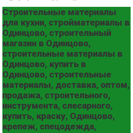
Строительные материалы
для кухни, стройматериалы в
Одинцово, строительный
магазин в Одинцово,
строительные материалы в
Одинцово, купить в
Одинцово, строительные
материалы, доставка, оптом,
продажа, строительного,
инструмента, слесарного,
купить, краску, Одинцово,
крепеж, спецодежда,