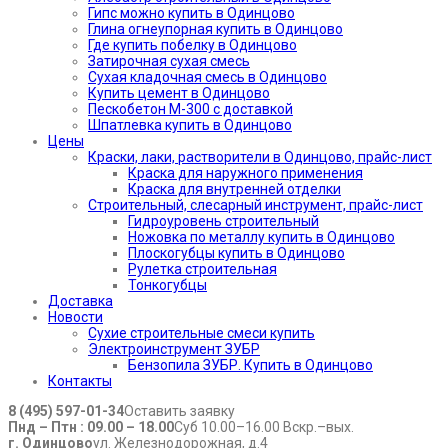
Гипс можно купить в Одинцово
Глина огнеупорная купить в Одинцово
Где купить побелку в Одинцово
Затирочная сухая смесь
Сухая кладочная смесь в Одинцово
Купить цемент в Одинцово
Пескобетон М-300 с доставкой
Шпатлевка купить в Одинцово
Цены
Краски, лаки, растворители в Одинцово, прайс-лист
Краска для наружного применения
Краска для внутренней отделки
Строительный, слесарный инструмент, прайс-лист
Гидроуровень строительный
Ножовка по металлу купить в Одинцово
Плоскогубцы купить в Одинцово
Рулетка строительная
Тонкогубцы
Доставка
Новости
Сухие строительные смеси купить
Электроинструмент ЗУБР
Бензопила ЗУБР. Купить в Одинцово
Контакты
8 (495) 597-01-34
Оставить заявку
Пнд – Птн : 09.00 – 18.00
Суб 10.00–16.00 Вскр.–вых.
г. Одинцово
ул. Железнодорожная, д.4