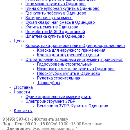
Гипс можно купить в Одинцово
Глина огнеупорная купить в Одинцово
Где купить побелку в Одинцово
Затирочная сухая смесь
Сухая кладочная смесь в Одинцово
Купить цемент в Одинцово
Пескобетон М-300 с доставкой
Шпатлевка купить в Одинцово
Цены
Краски, лаки, растворители в Одинцово, прайс-лист
Краска для наружного применения
Краска для внутренней отделки
Строительный, слесарный инструмент, прайс-лист
Гидроуровень строительный
Ножовка по металлу купить в Одинцово
Плоскогубцы купить в Одинцово
Рулетка строительная
Тонкогубцы
Доставка
Новости
Сухие строительные смеси купить
Электроинструмент ЗУБР
Бензопила ЗУБР. Купить в Одинцово
Контакты
8 (495) 597-01-34
Оставить заявку
Пнд – Птн : 09.00 – 18.00
Суб 10.00–16.00 Вскр.–вых.
г. Одинцово
ул. Железнодорожная, д.4