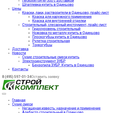
Пескобетон М-300 с доставкой
Шпатлевка купить в Одинцово
Цены
Краски, лаки, растворители в Одинцово, прайс-лист
Краска для наружного применения
Краска для внутренней отделки
Строительный, слесарный инструмент, прайс-лист
Гидроуровень строительный
Ножовка по металлу купить в Одинцово
Плоскогубцы купить в Одинцово
Рулетка строительная
Тонкогубцы
Доставка
Новости
Сухие строительные смеси купить
Электроинструмент ЗУБР
Бензопила ЗУБР. Купить в Одинцово
Контакты
8 (495) 597-01-34
Оставить заявку
Главная
Сухие смеси
Негашеная известь: назначение и применение
Алебастр строительный в Одинцово