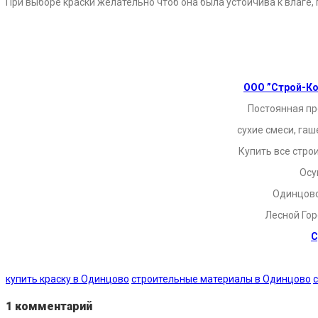
При выборе краски желательно чтоб она была устойчива к влаге,
.
.
.
ООО ”Строй-К
Постоянная пр
сухие смеси, гаш
Купить все стро
Осу
Одинцово,
Лесной Гор
С
купить краску в Одинцово
строительные материалы в Одинцово
1 комментарий