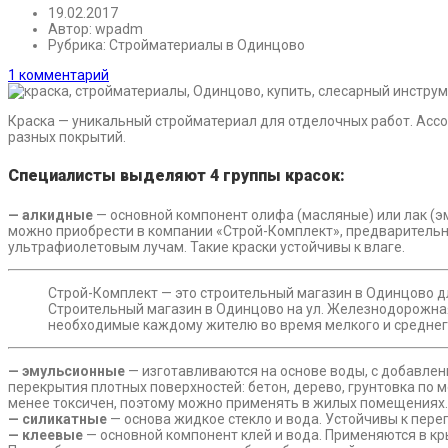
19.02.2017
Автор:
wpadm
Рубрика:
Стройматериалы в Одинцово
1 комментарий
Краска — уникальный стройматериал для отделочных работ. Ассо
разных покрытий.
Специалисты выделяют 4 группы красок:
— алкидные
— основной компонент олифа (масляные) или лак (э
можно приобрести в компании «Строй-Комплект», предварительно
ультрафиолетовым лучам. Такие краски устойчивы к влаге.
Строй-Комплект — это строительный магазин в Одинцово дл
Строительный магазин в Одинцово на ул. Железнодорожная
необходимые каждому жителю во время мелкого и среднего 
— эмульсионные
— изготавливаются на основе воды, с добавлен
перекрытия плотных поверхностей: бетон, дерево, грунтовка по 
менее токсичен, поэтому можно применять в жилых помещениях.
— силикатные
— основа жидкое стекло и вода. Устойчивы к пере
— клеевые
— основной компонент клей и вода. Применяются в к