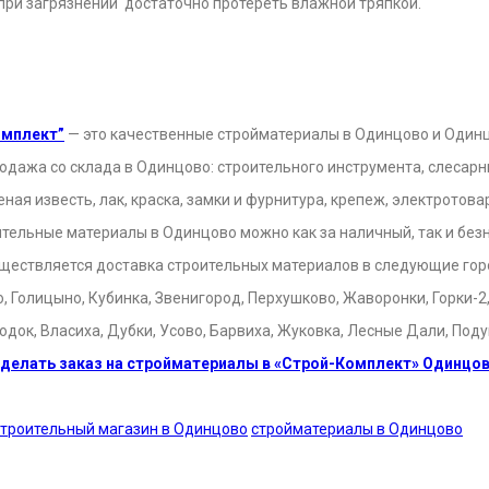
 при загрязнении достаточно протереть влажной тряпкой.
омплект”
— это качественные стройматериалы в Одинцово и Один
одажа со склада в Одинцово: строительного инструмента, слесарн
еная известь, лак, краска, замки и фурнитура, крепеж, электрото
ительные материалы в Одинцово можно как за наличный, так и без
ществляется доставка строительных материалов в следующие гор
 Голицыно, Кубинка, Звенигород, Перхушково, Жаворонки, Горки-2,
одок, Власиха, Дубки, Усово, Барвиха, Жуковка, Лесные Дали, Поду
делать заказ на стройматериалы в «Строй-Комплект» Одинцо
строительный магазин в Одинцово
стройматериалы в Одинцово