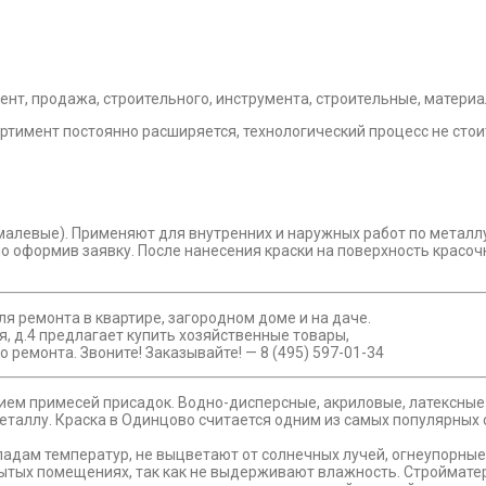
ртимент постоянно расширяется, технологический процесс не стои
малевые). Применяют для внутренних и наружных работ по металл
 оформив заявку. После нанесения краски на поверхность красочн
я ремонта в квартире, загородном доме и на даче.
, д.4 предлагает купить хозяйственные товары,
ремонта. Звоните! Заказывайте! — 8 (495) 597-01-34
ием примесей присадок. Водно-дисперсные, акриловые, латексные
металлу. Краска в Одинцово считается одним из самых популярных
падам температур, не выцветают от солнечных лучей, огнеупорные
рытых помещениях, так как не выдерживают влажность. Строймате