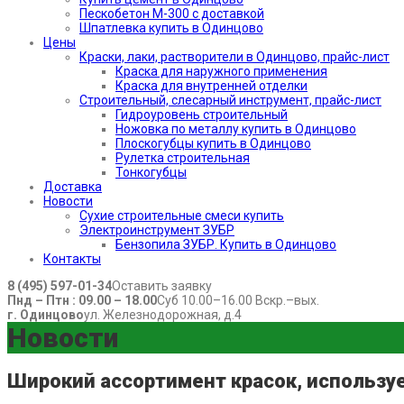
Пескобетон М-300 с доставкой
Шпатлевка купить в Одинцово
Цены
Краски, лаки, растворители в Одинцово, прайс-лист
Краска для наружного применения
Краска для внутренней отделки
Строительный, слесарный инструмент, прайс-лист
Гидроуровень строительный
Ножовка по металлу купить в Одинцово
Плоскогубцы купить в Одинцово
Рулетка строительная
Тонкогубцы
Доставка
Новости
Сухие строительные смеси купить
Электроинструмент ЗУБР
Бензопила ЗУБР. Купить в Одинцово
Контакты
8 (495) 597-01-34
Оставить заявку
Пнд – Птн : 09.00 – 18.00
Суб 10.00–16.00 Вскр.–вых.
г. Одинцово
ул. Железнодорожная, д.4
Новости
Широкий ассортимент красок, использу