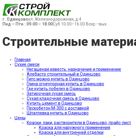
г. Одинцово
ул. Железнодорожная, д.4
Пнд – Птн : 09.00 – 18.00
Суб 10.00–16.00 Вскр.–вых.
Строительные матери
Главная
Сухие смеси
Негашеная известь: назначение и применение
Алебастр строительный в Одинцово
Гипс можно купить в Одинцово
Глина огнеупорная купить в Одинцово
Где купить побелку в Одинцово
Затирочная сухая смесь
Сухая кладочная смесь в Одинцово
Купить цемент в Одинцово
Пескобетон М-300 с доставкой
Шпатлевка купить в Одинцово
Цены
Краски, лаки, растворители в Одинцово, прайс-лист
Краска для наружного применения
Краска для внутренней отделки