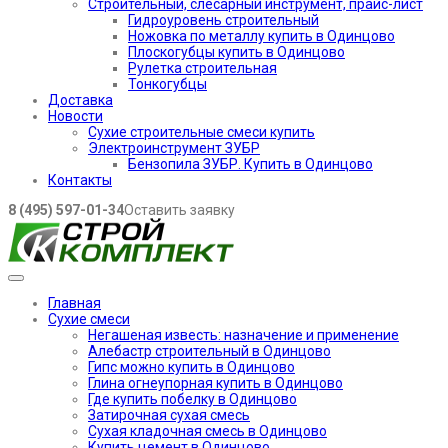
Строительный, слесарный инструмент, прайс-лист
Гидроуровень строительный
Ножовка по металлу купить в Одинцово
Плоскогубцы купить в Одинцово
Рулетка строительная
Тонкогубцы
Доставка
Новости
Сухие строительные смеси купить
Электроинструмент ЗУБР
Бензопила ЗУБР. Купить в Одинцово
Контакты
8 (495) 597-01-34
Оставить заявку
Главная
Сухие смеси
Негашеная известь: назначение и применение
Алебастр строительный в Одинцово
Гипс можно купить в Одинцово
Глина огнеупорная купить в Одинцово
Где купить побелку в Одинцово
Затирочная сухая смесь
Сухая кладочная смесь в Одинцово
Купить цемент в Одинцово