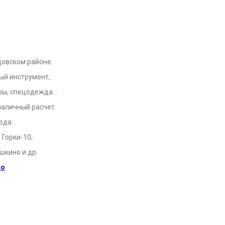
цовском районе.
ый инструмент,
вары, спецодежда…
наличный расчет.
ода:
 Горки-10,
шкино и др.
во