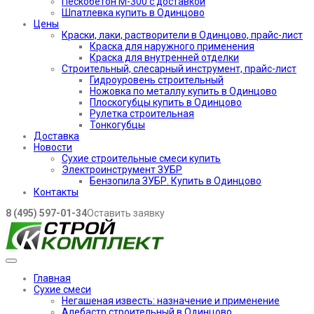
Пескобетон М-300 с доставкой
Шпатлевка купить в Одинцово
Цены
Краски, лаки, растворители в Одинцово, прайс-лист
Краска для наружного применения
Краска для внутренней отделки
Строительный, слесарный инструмент, прайс-лист
Гидроуровень строительный
Ножовка по металлу купить в Одинцово
Плоскогубцы купить в Одинцово
Рулетка строительная
Тонкогубцы
Доставка
Новости
Сухие строительные смеси купить
Электроинструмент ЗУБР
Бензопила ЗУБР. Купить в Одинцово
Контакты
8 (495) 597-01-34
Оставить заявку
Главная
Сухие смеси
Негашеная известь: назначение и применение
Алебастр строительный в Одинцово