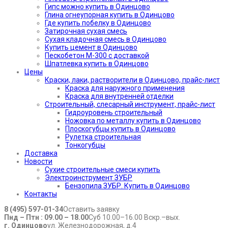
Гипс можно купить в Одинцово
Глина огнеупорная купить в Одинцово
Где купить побелку в Одинцово
Затирочная сухая смесь
Сухая кладочная смесь в Одинцово
Купить цемент в Одинцово
Пескобетон М-300 с доставкой
Шпатлевка купить в Одинцово
Цены
Краски, лаки, растворители в Одинцово, прайс-лист
Краска для наружного применения
Краска для внутренней отделки
Строительный, слесарный инструмент, прайс-лист
Гидроуровень строительный
Ножовка по металлу купить в Одинцово
Плоскогубцы купить в Одинцово
Рулетка строительная
Тонкогубцы
Доставка
Новости
Сухие строительные смеси купить
Электроинструмент ЗУБР
Бензопила ЗУБР. Купить в Одинцово
Контакты
8 (495) 597-01-34
Оставить заявку
Пнд – Птн : 09.00 – 18.00
Суб 10.00–16.00 Вскр.–вых.
г. Одинцово
ул. Железнодорожная, д.4