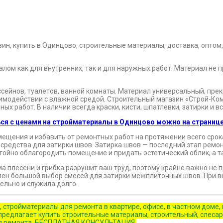
ом как для внутренних, так и для наружных работ. Материал не 
ссейнов, туалетов, ванной комнаты. Материал универсальный, пре
заимодействии с влажной средой. Строительный магазин «Строй-К
х работ. В наличии всегда краски, кисти, шпатлевки, затирки и 
ся с ценами на стройматериалы в Одинцово можно на странице
мещения и избавить от ремонтных работ на протяжении всего срок
средства для затирки швов. Затирка швов — последний этап ремонт
йно облагородить помещение и придать эстетический облик, а та
 плесени и грибка разрушит ваш труд, поэтому крайне важно не п
ен большой выбор смесей для затирки межплиточных швов. При в
ельно и служила долго.
, стройматериалы для ремонта в квартире, офисе, в частном дом
редлагает купить строительные материалы, строительный, слесарн
емя ремонта. БЕСПЛАТНАЯ КОНСУЛЬТАЦИЯ.