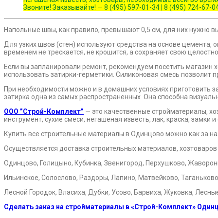
Звоните! Заказывайте! — 8 (495) 597-01-34 | 8 (495) 724
Напольные швы, как правило, превышают 0,5 см, для них нужно 
Для узких швов (стен) используют средства на основе цемента, 
временем не трескается, не крошится, а сохраняет свою целост
Если вы запланировали ремонт, рекомендуем посетить магазин х
использовать затирки-герметики. Силиконовая смесь позволит п
При необходимости можно и в домашних условиях приготовить зат
затирка одна из самых распространенных. Она способна визуаль
ООО ”Строй-Комплект”
— это качественные стройматериалы, хо
инструмент, сухие смеси, негашеная известь, лак, краска, замки
Купить все строительные материалы в Одинцово можно как за на
Осуществляется доставка строительных материалов, хозтоваров
Одинцово, Голицыно, Кубинка, Звенигород, Перхушково, Жаворонки
Ильинское, Солослово, Раздоры, Лапино, Матвейково, Таганьково
Лесной Городок, Власиха, Дубки, Усово, Барвиха, Жуковка, Лесны
Сделать заказ на стройматериалы в «Строй-Комплект» Один