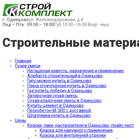
г. Одинцово
ул. Железнодорожная, д.4
Пнд – Птн : 09.00 – 18.00
Суб 10.00–16.00 Вскр.–вых.
Строительные матери
Главная
Сухие смеси
Негашеная известь: назначение и применение
Алебастр строительный в Одинцово
Гипс можно купить в Одинцово
Глина огнеупорная купить в Одинцово
Где купить побелку в Одинцово
Затирочная сухая смесь
Сухая кладочная смесь в Одинцово
Купить цемент в Одинцово
Пескобетон М-300 с доставкой
Шпатлевка купить в Одинцово
Цены
Краски, лаки, растворители в Одинцово, прайс-лист
Краска для наружного применения
Краска для внутренней отделки