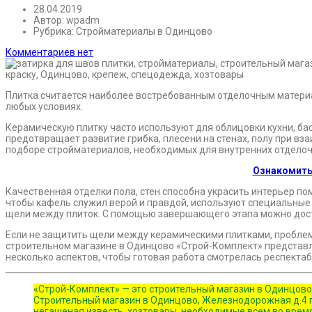
28.04.2019
Автор:
wpadm
Рубрика:
Стройматериалы в Одинцово
Комментариев нет
Плитка считается наиболее востребованным отделочным материал
любых условиях.
Керамическую плитку часто используют для облицовки кухни, ба
предотвращает развитие грибка, плесени на стенах, полу при в
подборе стройматериалов, необходимых для внутренних отделочны
Ознакомить
Качественная отделки пола, стен способна украсить интерьер по
чтобы кафель служил верой и правдой, используют специальные 
щели между плиток. С помощью завершающего этапа можно досто
Если не защитить щели между керамическими плитками, проблема
строительном магазине в Одинцово «Строй-Комплект» представл
несколько аспектов, чтобы готовая работа смотрелась респектаб
«Строй-Комплект» — это строительный магазин в Одинцово
Строительный магазин в Одинцово, Железнодорожная д.4 п
негашеная известь, хозтовары, необходимые всем во вр