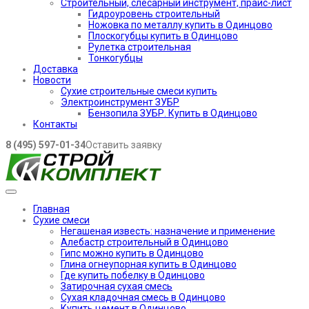
Строительный, слесарный инструмент, прайс-лист
Гидроуровень строительный
Ножовка по металлу купить в Одинцово
Плоскогубцы купить в Одинцово
Рулетка строительная
Тонкогубцы
Доставка
Новости
Сухие строительные смеси купить
Электроинструмент ЗУБР
Бензопила ЗУБР. Купить в Одинцово
Контакты
8 (495) 597-01-34
Оставить заявку
Главная
Сухие смеси
Негашеная известь: назначение и применение
Алебастр строительный в Одинцово
Гипс можно купить в Одинцово
Глина огнеупорная купить в Одинцово
Где купить побелку в Одинцово
Затирочная сухая смесь
Сухая кладочная смесь в Одинцово
Купить цемент в Одинцово