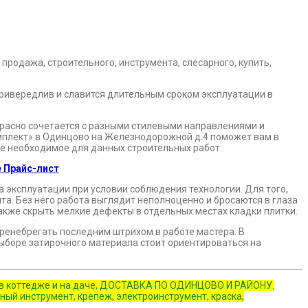
привередлив и славится длительным сроком эксплуатации в
красно сочетается с разными стилевыми направлениями и
омплект» в Одинцово на Железнодорожной д.4 поможет вам в
всё необходимое для данных строительных работ.
 Прайс-лист
а эксплуатации при условии соблюдения технологии. Для того,
а. Без него работа выглядит неполноценно и бросаются в глаза
кже скрыть мелкие дефекты в отдельных местах кладки плитки.
ренебрегать последним штрихом в работе мастера. В
ыборе затирочного материала стоит ориентироваться на
е, в коттедже и на даче, ДОСТАВКА ПО ОДИНЦОВО И РАЙОНУ.
ый инструмент, крепеж, электроинструмент, краска,