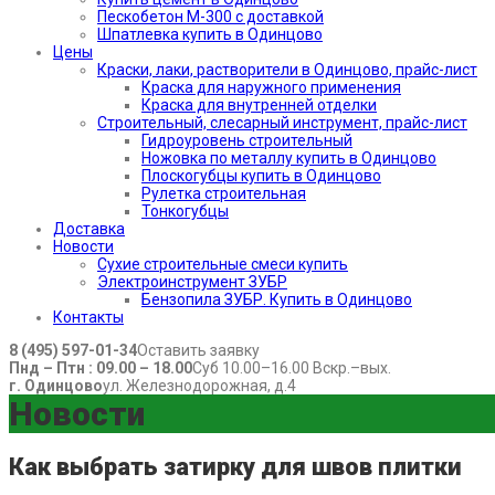
Пескобетон М-300 с доставкой
Шпатлевка купить в Одинцово
Цены
Краски, лаки, растворители в Одинцово, прайс-лист
Краска для наружного применения
Краска для внутренней отделки
Строительный, слесарный инструмент, прайс-лист
Гидроуровень строительный
Ножовка по металлу купить в Одинцово
Плоскогубцы купить в Одинцово
Рулетка строительная
Тонкогубцы
Доставка
Новости
Сухие строительные смеси купить
Электроинструмент ЗУБР
Бензопила ЗУБР. Купить в Одинцово
Контакты
8 (495) 597-01-34
Оставить заявку
Пнд – Птн : 09.00 – 18.00
Суб 10.00–16.00 Вскр.–вых.
г. Одинцово
ул. Железнодорожная, д.4
Новости
Как выбрать затирку для швов плитки