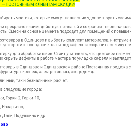
-67-04 — ПОСТОЯННЫМ КЛИЕНТАМ СКИДКИ!
выбирать мастики, которые смогут полностью удовлетворить своим
они прекрасно взаимодействуют с влагой и сохраняют первоначаль
ность. Смеси на основе цемента подходят для помещений с повыш
озтоваров в Одинцово и выбрать комплект материалов, инструмен
редотвратить попадание влаги под кафель и сохранит эстетику п
ирку для обработки швов. Стоит учитывать, что цветовой пигмент
но скрыть дефекты в работе мастера по укладке кафеля и выгляд
зтовары в Одинцово и Одинцовском районе.Постоянная продажа со
 и фурнитура, крепеж, электротовары, спецодежда…
личный, так и безналичный расчет.
 в следующие города:
, Горки-2, Горки-10,
, Назарьево,
е Дали, Подушкино и др.
цово