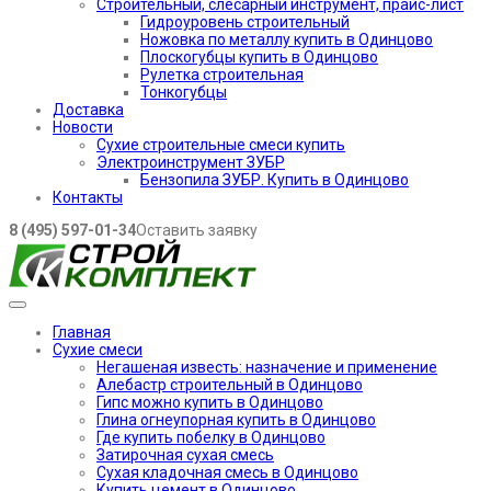
Строительный, слесарный инструмент, прайс-лист
Гидроуровень строительный
Ножовка по металлу купить в Одинцово
Плоскогубцы купить в Одинцово
Рулетка строительная
Тонкогубцы
Доставка
Новости
Сухие строительные смеси купить
Электроинструмент ЗУБР
Бензопила ЗУБР. Купить в Одинцово
Контакты
8 (495) 597-01-34
Оставить заявку
Главная
Сухие смеси
Негашеная известь: назначение и применение
Алебастр строительный в Одинцово
Гипс можно купить в Одинцово
Глина огнеупорная купить в Одинцово
Где купить побелку в Одинцово
Затирочная сухая смесь
Сухая кладочная смесь в Одинцово
Купить цемент в Одинцово