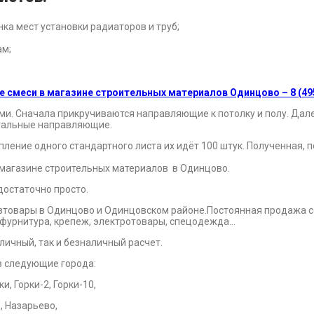
онка мест установки радиаторов и труб;
ам;
ие смеси в магазине строительных материалов Одинцово – 8 (495
ами. Сначала прикручиваются направляющие к потолку и полу. Дал
нтальные направляющие.
пление одного стандартного листа их идёт 100 штук. Полученная, 
 магазине строительных материалов в Одинцово.
достаточно просто.
зтовары в Одинцово и Одинцовском районе.Постоянная продажа со
 и фурнитура, крепеж, электротовары, спецодежда…
личный, так и безналичный расчет.
в следующие города:
, Горки-2, Горки-10,
, Назарьево,