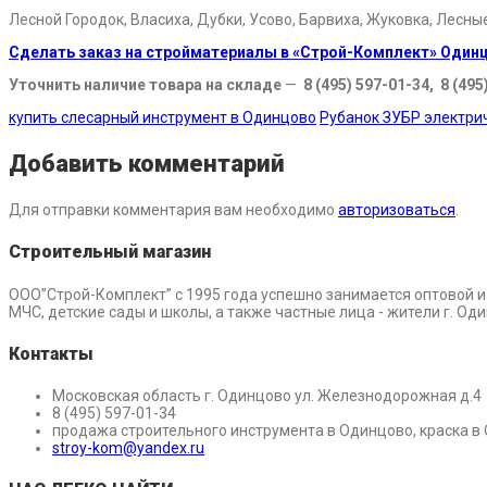
Лесной Городок, Власиха, Дубки, Усово, Барвиха, Жуковка, Лесны
Сделать заказ на стройматериалы в «Строй-Комплект» Один
Уточнить наличие товара на складе
—
8 (495) 597-01-34, 8 (495
купить слесарный инструмент в Одинцово
Рубанок ЗУБР электри
Добавить комментарий
Для отправки комментария вам необходимо
авторизоваться
.
Строительный магазин
ООО”Строй-Комплект” с 1995 года успешно занимается оптовой 
МЧС, детские сады и школы, а также частные лица - жители г. О
Контакты
Московская область г. Одинцово ул. Железнодорожная д.4
8 (495) 597-01-34
продажа строительного инструмента в Одинцово, краска в
stroy-kom@yandex.ru