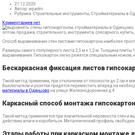
21.12.2020
Автор:
wpadm
Рубрика:
Строительные инструменты, Стройматериалы в О
Комментариев нет
Способ выравнивания стен листами гипсокартона наиболее прост
Размеры самого популярного листа 2,5 м х 1,2 м. Толщина плиты 
выравнивания. Гипсокартон легко режется специальным ножом,
Бескаркасная фиксация листов гипсока
Такой метод применим, при отклонении от плоскости до 2 см и м
Выключатели и розетки придётся переместить вперёд на необхо
материалы в Одинцово
на улице Железнодорожная д.4.
Каркасный способ монтажа гипсокарто
Такой метод применяется при значительной неровности стен и в
действию влаги и коробиться. Металлический профиль свободен
Этапы работы при каркасном монтаже л