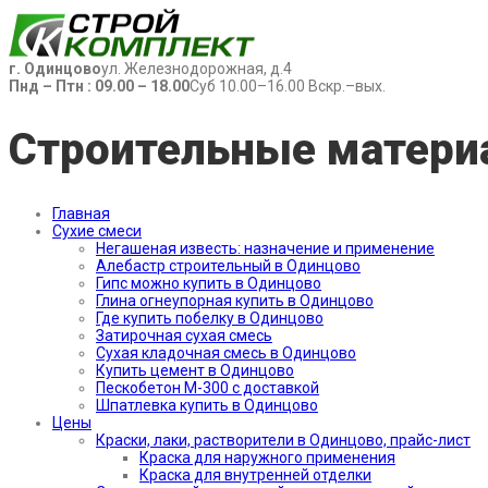
г. Одинцово
ул. Железнодорожная, д.4
Пнд – Птн : 09.00 – 18.00
Суб 10.00–16.00 Вскр.–вых.
Строительные матери
Главная
Сухие смеси
Негашеная известь: назначение и применение
Алебастр строительный в Одинцово
Гипс можно купить в Одинцово
Глина огнеупорная купить в Одинцово
Где купить побелку в Одинцово
Затирочная сухая смесь
Сухая кладочная смесь в Одинцово
Купить цемент в Одинцово
Пескобетон М-300 с доставкой
Шпатлевка купить в Одинцово
Цены
Краски, лаки, растворители в Одинцово, прайс-лист
Краска для наружного применения
Краска для внутренней отделки