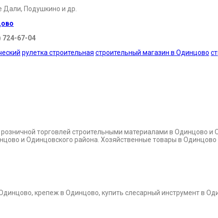
е Дали, Подушкино и др.
цово
) 724-67-04
ческий
рулетка строительная
строительный магазин в Одинцово
с
и розничной торговлей строительными материалами в Одинцово и 
динцово и Одинцовского района. Хозяйственные товары в Одинцово
 Одинцово, крепеж в Одинцово, купить слесарный инструмент в Од