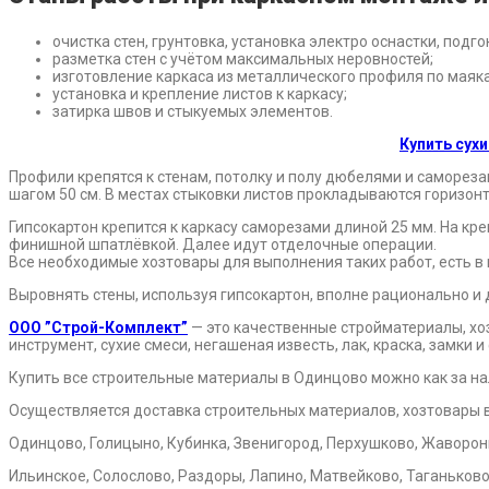
очистка стен, грунтовка, установка электро оснастки, подг
разметка стен с учётом максимальных неровностей;
изготовление каркаса из металлического профиля по маяк
установка и крепление листов к каркасу;
затирка швов и стыкуемых элементов.
Купить сух
Профили крепятся к стенам, потолку и полу дюбелями и саморез
шагом 50 см. В местах стыковки листов прокладываются горизо
Гипсокартон крепится к каркасу саморезами длиной 25 мм. На кре
финишной шпатлёвкой. Далее идут отделочные операции.
Все необходимые хозтовары для выполнения таких работ, есть в
Выровнять стены, используя гипсокартон, вполне рационально и 
ООО ”Строй-Комплект”
— это качественные стройматериалы, хо
инструмент, сухие смеси, негашеная известь, лак, краска, замки
Купить все строительные материалы в Одинцово можно как за на
Осуществляется доставка строительных материалов, хозтовары 
Одинцово, Голицыно, Кубинка, Звенигород, Перхушково, Жаворонки
Ильинское, Солослово, Раздоры, Лапино, Матвейково, Таганьково