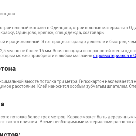
динцово
ой и рациональный. Этот процесс гораздо дешевле и быстрее, че
12,5 мм, но не более 15 мм. Зная площади поверхностей стен и од
 который можно приобрести в любом магазине
стройматериалов в 
ртона
аксимальной высоте потолка три метра. Гипсокартон наклеивается 
димое расстояние. Клей наносится особым зубчатым шпателем. Сп
на
ысоте потолка более трёх метров. Каркас может быть деревянным
 от такого влияния. Всеми необходимыми материалами располагае
истов: