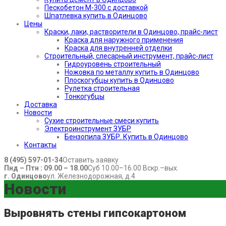
Пескобетон М-300 с доставкой
Шпатлевка купить в Одинцово
Цены
Краски, лаки, растворители в Одинцово, прайс-лист
Краска для наружного применения
Краска для внутренней отделки
Строительный, слесарный инструмент, прайс-лист
Гидроуровень строительный
Ножовка по металлу купить в Одинцово
Плоскогубцы купить в Одинцово
Рулетка строительная
Тонкогубцы
Доставка
Новости
Сухие строительные смеси купить
Электроинструмент ЗУБР
Бензопила ЗУБР. Купить в Одинцово
Контакты
8 (495) 597-01-34
Оставить заявку
Пнд – Птн : 09.00 – 18.00
Суб 10.00–16.00 Вскр.–вых.
г. Одинцово
ул. Железнодорожная, д.4
Новости
Выровнять стены гипсокартоном